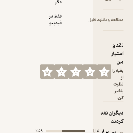
دلار
فقط در
 فایل
فیدیبو
59 ٪