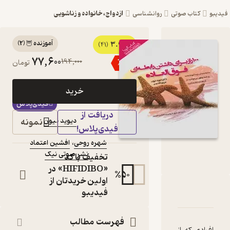
ازدواج، خانواده و زناشویی
روانشناسی
آموزنده 🦉
(
2
)
3.9
کتاب صوتی 100 راز برای
(41)
77,600
194,000
٪
60
تومان
داشتن رابطه ای فوق
العاده اثر دیوید نیون
خرید
کتاب
فیدی‌پلاس
صوتی
دریافت از
نمونه
دیوید نیون
نویسنده
:
فیدی‌پلاس!
گویندگان
:
شهره روحی
،
افشین اعتماد
نشر صوتی نیک
ناشر
:
تخفیف با کد
«HIFIDIBO» در
%
50
اولین خریدتان از
فیدیبو
ه
ا و امتیازها
فهرست مطالب