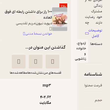
٪80
100 راز برای داشتن رابطه ای فوق
العاده
دیوید نیون
مریم تقدیسی
خواندن نسخۀ متنی
ج،
گذاشتن این عنوان در...
اده
ویی
قفسه‌های من
نشان‌شده‌ها
مطالعه‌شده‌ها
mp۳
100 راز برای داشتن
رابطه ای فوق العاده
402.۶۲
دیوید نیون
شهره روحی
مگابایت
نشر صوتی نیک