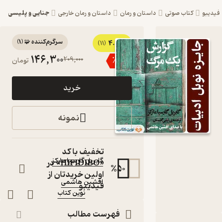
جنایی و پلیسی
کتاب صوتی
داستان و رمان
داستان و رمان خارجی
سرگرم‌کننده 🧩
(
1
)
4.1
کتاب صوتی
(11)
146,300
209,000
٪
30
تومان
گزارش یک
مرگ اثر
خرید
گابریل
گارسیا مارکز
نمونه
کتاب
صوتی
نویسنده
:
تخفیف با کد
گابریل گارسیا مارکز
«HIFIDIBO» در
%
50
گوینده
:
اولین خریدتان از
افشین هاشمی
فیدیبو
نوین کتاب
ناشر
:
فهرست مطالب