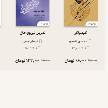
کیمیاگر
تمرین نیروی حال
محسن نامجو
نیما رئیسی
)
894
(
4.5
)
2,009
(
4.5
96,000
تومان
133,000
تومان
190,000
192,000