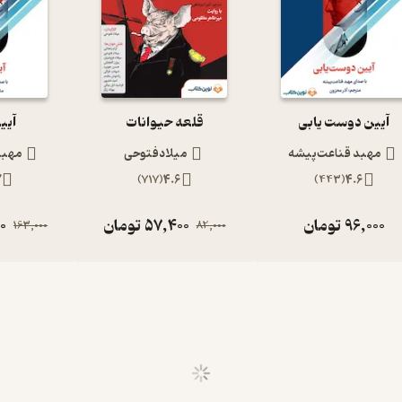
آیین دوست یابی
قلعه حیوانات
آیی
مهبد قناعت‌پیشه
میلادفتوحی
مهبد
7
)
717
(
4.6
)
443
(
4.6
96,000
تومان
57,400
تومان
00
163,000
82,000