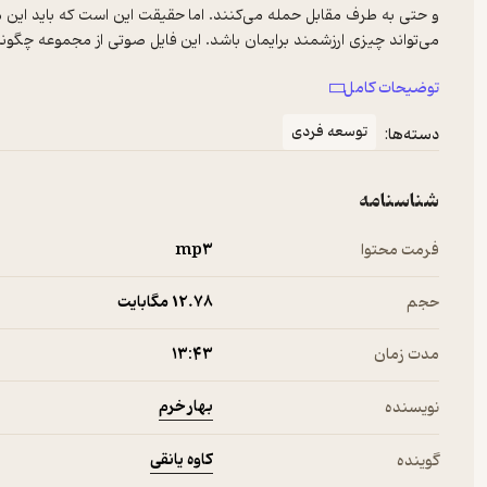
و حتی به طرف مقابل حمله می‌کنند. اما حقیقت این است که باید این مشک
می‌تواند چیزی ارزشمند برایمان باشد. این فایل صوتی از مجموعه چگو
کردن از خود را بیاموزید. تا دفعه بعد که با انتقادی سازنده از جانب مدی
توضیحات کامل
و رفع ایرادات و نواقص شخصیت خود بهره ببرید. «چگونه انتقاد پذیر باش
توسعه فردی
دسته‌ها:
شناسنامه
فرمت محتوا
mp۳
حجم
12.۷۸ مگابایت
مدت زمان
۱۳:۴۳
بهار خرم
نویسنده
کاوه یانقی
گوینده