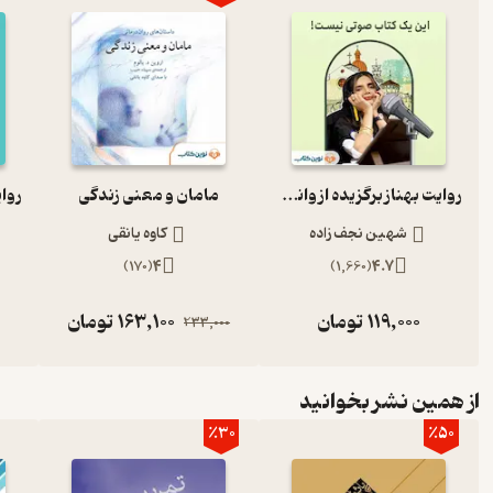
روایت بهناز برگزیده از وانیل و شکلات
مامان و معنی زندگی
شهین نجف زاده
کاوه یانقی
)
170
(
4
)
1,660
(
4.7
119,000
تومان
163,100
تومان
233,000
از همین نشر بخوانید
٪30
٪50