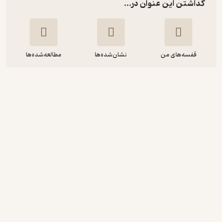
گذاشتن این عنوان در...
قفسه‌های من
نشان‌شده‌ها
مطالعه‌شده‌ها
چگونه انتقادپذیر باشیم؟
بهار خرم
کاوه یانقی
نوین کتاب
5
(2)
12,600
18,000
٪
30
تومان
نمونه