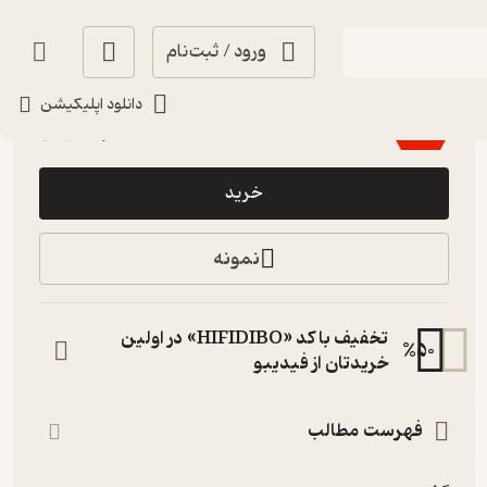
ورود / ثبت‌نام
5
(2)
دانلود اپلیکیشن
12,600
18,000
٪
30
تومان
خرید
نمونه
تخفیف با کد «HIFIDIBO» در اولین
%
50
خریدتان از فیدیبو
فهرست مطالب