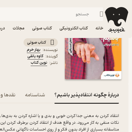
توسعه فردی
فیدیبو
کتاب صوتی
روانشناسی
کتاب صوتی چگونه انتقادپ
خانه
کتاب الکترونیکی
کتاب صوتی
مجلات
درس
(روش های برخورد صحیح با انتقاد)
کتاب صوتی
بهار خرم
نویسنده
:
کاوه یانقی
گوینده
:
نوین کتاب
ناشر
:
دربارۀ چگونه انتقادپذیر باشیم؟
شناسنامه
نقدها و 
انتقاد کردن به معنی جدا کردن خوبی و بدی و یا اشاره کردن به بدی‌ها و 
نکات منفی به کار می‌رود. در واقع هدف از انتقاد کردن برطرف کردن این
متاسفانه بسیاری از افراد بدون فکر و از روی احساسات ناگهانی عکس‌الع