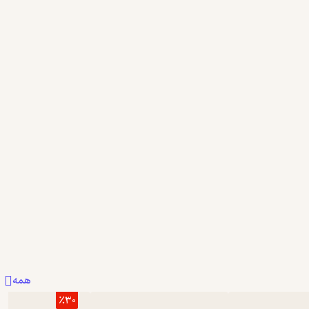
همه
٪30