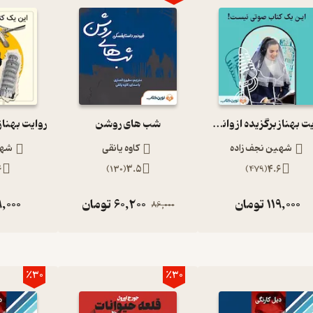
روایت بهناز برگزیده از وانیل و شکلات
شب های روشن
شهین نجف زاده
کاوه یانقی
شهی
6
)
130
(
3.5
)
479
(
4.6
119,000
تومان
60,200
تومان
9,000
86,000
٪30
٪30