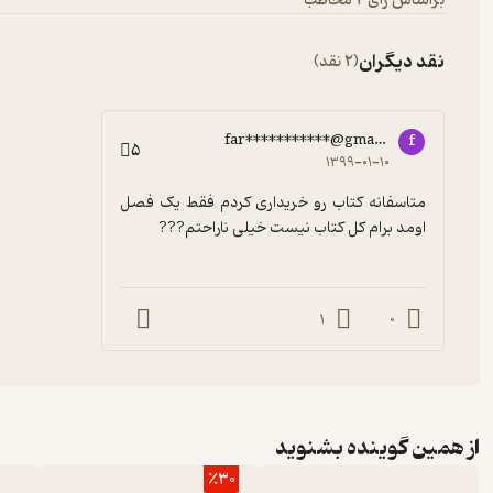
براساس رأی 2 مخاطب
نقد دیگران
(2 نقد)
far***********@gmail.com
f
5
۱۳۹۹-۰۱-۱۰
متاسفانه کتاب رو خریداری کردم فقط یک فصل 
اومد برام کل کتاب نیست خیلی ناراحتم???
1
0
از همین گوینده بشنوید
٪30