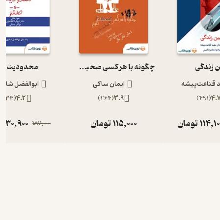
ن زندگی
چگونه با هر کسی صحبت کنیم؟
محدودیت صف
 قناعت‌پیشه
ایمان ساکی
ابوالفضل شاه 
)
433
(
4.2
)
264
(
3.9
)
491
(
4.
114,1
تومان
115,000
تومان
130,900
ت
187,000