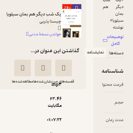
٪60
یک شب دیگر هم بمان سیلویا
چیستا یثربی
خواندن نسخۀ متنی
گذاشتن این عنوان در...
شنامه
قفسه‌های من
نشان‌شده‌ها
مطالعه‌شده‌ها
mp۳
یک شب دیگر هم
63.۴۶
بمان سیلویا
مگابایت
چیستا یثربی
میلادفتوحی
۰۱:۰۷:۲۲
نوین کتاب