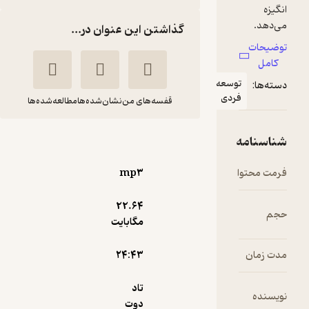
گذاشتن این عنوان در...
عه
ی
قفسه‌های من
نشان‌شده‌ها
مطالعه‌شده‌ها
مدیریت استرس
تاد
محسن زرآبادی
دوت
پور
mp۳
شادن پژواک
22.۶۴
مگابایت
1
(2)
۲۴:۴۳
10,500
35,000
٪
70
تومان
تاد
دوت