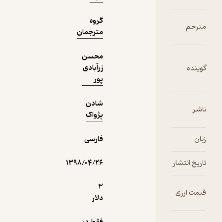
دریافت از
گروه
نمونه
مترجمان
فیدی‌پلاس!
محسن
زرآبادی
پور
شادن
پژواک
فارسی
۱۳۹۸/۰۴/۲۶
3
دلار