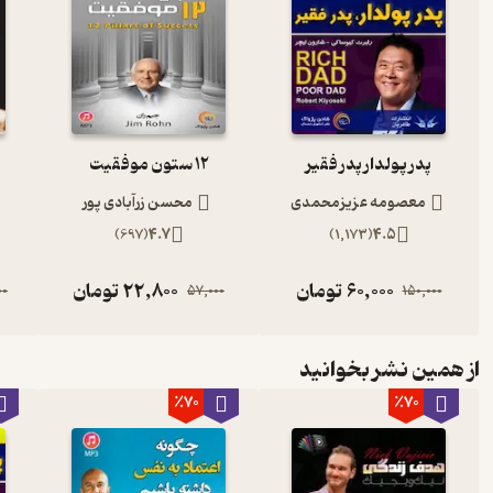
پدر پولدار پدر فقیر
12 ستون موفقیت
معصومه عزیزمحمدی
محسن زرآبادی پور
)
697
(
4.7
)
1,173
(
4.5
60,000
تومان
22,800
تومان
00
57,000
150,000
از همین نشر بخوانید
٪70
٪70