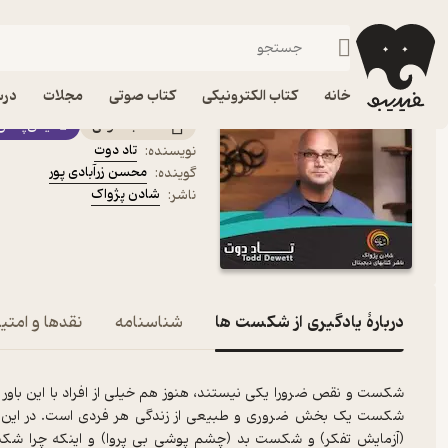
توسعه فردی
فیدیبو
کتاب صوتی
روانشناسی
کتاب صوتی یادگیری از ش
خانه
کتاب الکترونیکی
کتاب صوتی
مجلات
درس
کتاب صوتی
فیدی‌پلاس
تاد دوت
نویسنده
:
محسن زرآبادی پور
گوینده
:
شادن پژواک
ناشر
:
دربارۀ یادگیری از شکست ها
شناسنامه
نقدها و امتیا
شکست و نقص ضرورا یکی نیستند، هنوز هم خیلی از افراد با این باور ک
شکست یک بخش ضروری و طبیعی از زندگی هر فردی است. در این 
(آزمایش تفکر) و شکست بد (چشم پوشی بی پروا) و اینکه چرا شکست