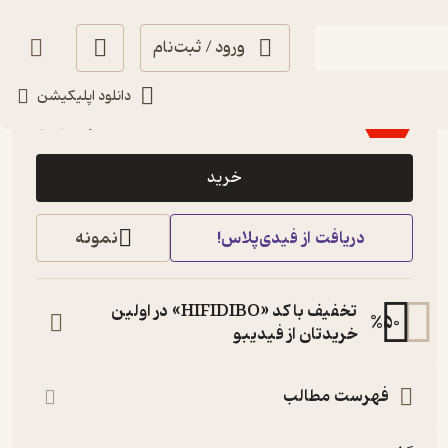
ورود / ثبت‌نام
3.7
(3)
دانلود اپلیکیشن
10,500
35,000
٪
70
تومان
خرید
دریافت از فیدی‌پلاس!
نمونه
تخفیف با کد «HIFIDIBO» در اولین
%
50
خریدتان از فیدیبو
فهرست مطالب