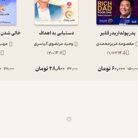
پدر پولدار پدر فقیر
دستیابی به اهداف
معصومه عزیزمحمدی
وحید مرتضوی کیاسری
مهبد
9
)
300
(
3.7
)
1,173
(
4.5
60,000
تومان
28,800
تومان
0
37,000
32,000
150,00