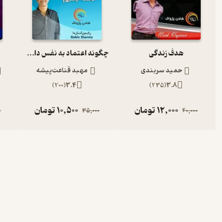
هدف زندگی
چگونه اعتماد به نفس داشته باشیم ؟
حمید سربندی
مهبد قناعت‌پیشه
)
200
(
3.4
)
235
(
3.8
12,000
تومان
10,500
تومان
0
35,000
40,000