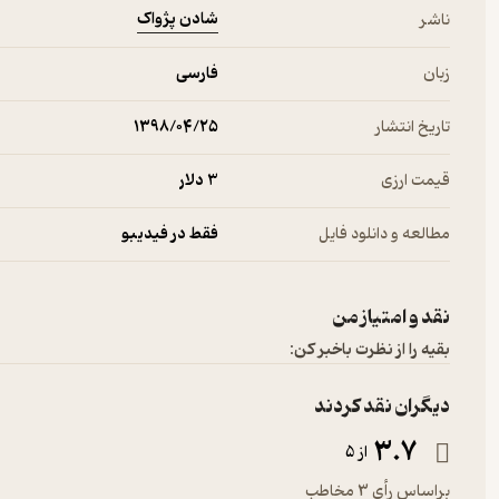
شادن پژواک
ناشر
زبان
فارسی
تاریخ انتشار
۱۳۹۸/۰۴/۲۵
قیمت ارزی
3 دلار
مطالعه و دانلود فایل
فقط در فیدیبو
نقد و امتیاز من
بقیه را از نظرت باخبر کن:
دیگران نقد کردند
3.7
از 5
براساس رأی 3 مخاطب