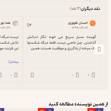
نقد دیگران
(3 نقد)
احسان ظهوری
هما نور
ا
2
۹-۰۳-۲۳
۱۳۹۹-۰۴-۰۴
گوینده بسیار سریع می خونه انگار دنبالش 
گذاشتن. چیز خاصی نیست فقط میگه شکستها 
یک مرحله از یادگیری و موفقیت هستند همین
این فرایند مو
بیشتر
0
0
1
از همین نویسنده مطالعه کنید