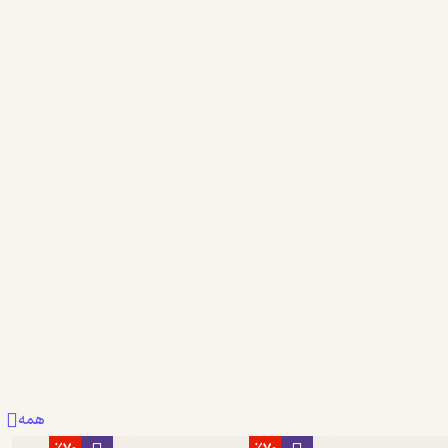
5
فید
همه