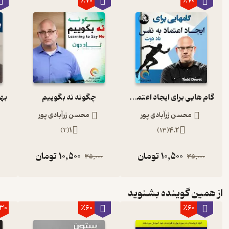
٪70
٪70
گام هایی برای ایجاد اعتماد به نفس
چگونه نه بگوییم
بهب
محسن زرآبادی پور
محسن زرآبادی پور
)
2
(
1
)
13
(
4.2
10,500
تومان
10,500
تومان
35,000
35,000
از همین گوینده بشنوید
30
٪60
٪60