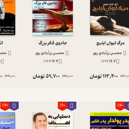
مرگ ایوان ایلیچ
جادوی فکر بزرگ
اث
محسن زرآبادی پور
محسن زرآبادی پور
محسن
5
)
143
(
4.4
)
694
(
4.4
113,400
تومان
59,700
تومان
0
199,000
199,000
162,0
٪70
٪10
٪60