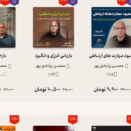
٪70
٪70
٪70
ود مهارت های ارتباطی
بازیابی انرژی و انگیزه
بازخ
محسن زرآبادی پور
محسن زرآبادی پور
محسن
5
(
1
)
3
(
1
)
من
9,900
تومان
10,500
تومان
0
37,000
35,000
33,000
٪70
٪70
٪