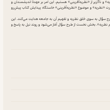
یه» و ناگزیر از «نظریه‌آفرینی» هستیم. این امر بر عهدۀ اندیشمندان و
رت «نظریه» و موضوع «نظریه‌آفرینی» خاستگاه پیدایش کتاب پیشِ‌رو
طرح سؤال به سوی خَلق نظریه و تفهیم آن به جامعه هدایت می‌کند. این
م نظریه». بخش نخست از طرح سؤال آغاز می‌شود و روند نیل به پاسخ و
 است و یافته‌ها برای فهم و اقناع پژوهشگر، و نه مخاطب، نظام می‌یابند
فهیم یافته‌ها به جامعۀ مخاطب است، یعنی نگارش یافته‌ها و نظریۀ
یر یعنی سِیر «از سؤال تا نظریه» و دفتر دوم بخش دومِ مسیر یعنی