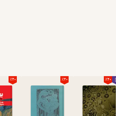
٪20
٪20
٪20