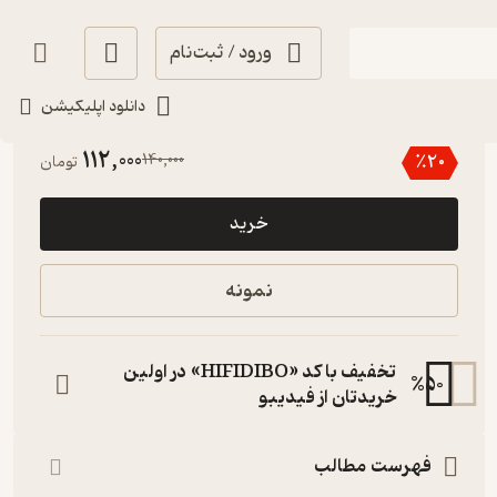
ورود / ثبت‌نام
دانلود اپلیکیشن
3.3
(6)
112,000
140,000
٪
20
تومان
خرید
نمونه
تخفیف با کد «HIFIDIBO» در اولین
%
50
خریدتان از فیدیبو
فهرست مطالب