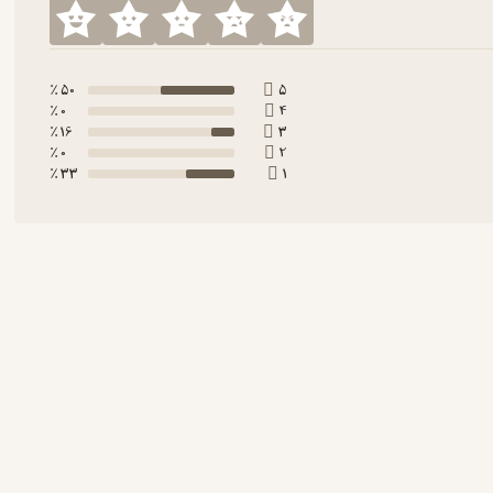
50 ٪
5
0 ٪
4
16 ٪
3
0 ٪
2
33 ٪
1