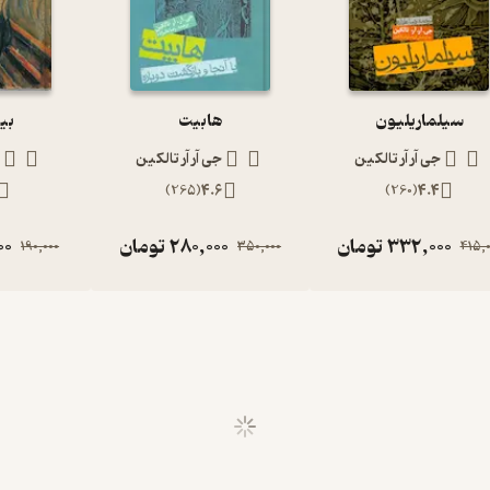
سیلماریلیون
هابیت
بی
جی آر آر تالکین
جی آر آر تالکین
)
265
(
4.6
)
260
(
4.4
332,000
تومان
280,000
تومان
00
190,000
350,000
415,0