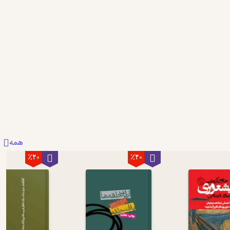
همه
٪20
٪20