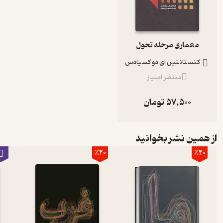
معماری مرحله تحول
کنستانتین ای دو کسیادس
منتظر امتیاز
57,500
تومان
از همین نشر بخوانید
٪20
٪20