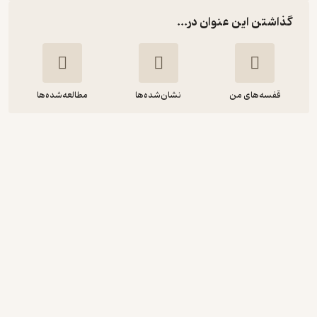
گذاشتن این عنوان در...
قفسه‌های من
نشان‌شده‌ها
مطالعه‌شده‌ها
گام به گام تا نظریه آفرینی
محمود رازجویان
انتشارات روزنه
3.3
(6)
112,000
140,000
٪
20
تومان