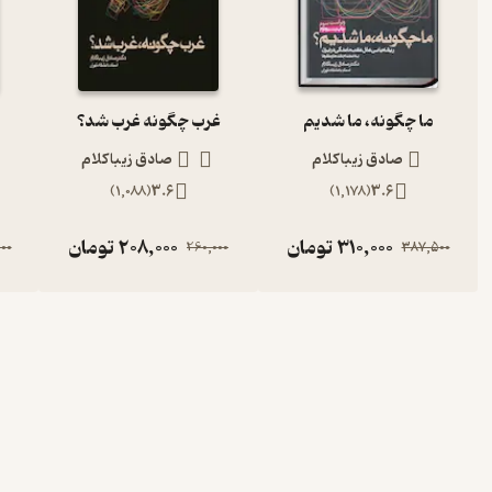
ما چگونه، ما شدیم
غرب چگونه غرب شد؟
صادق زیباکلام
صادق زیباکلام
)
1,088
(
3.6
)
1,178
(
3.6
310,000
تومان
208,000
تومان
00
260,000
387,500