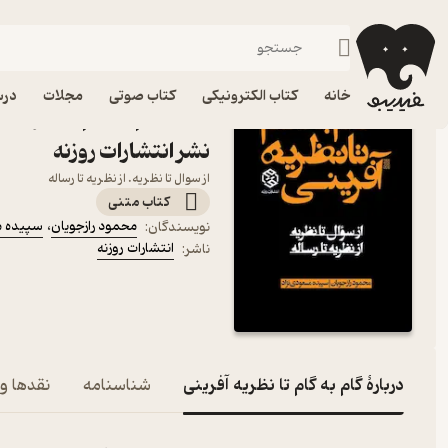
نظریه و نقد ادبی
فیدیبو
کتاب الکترونیکی
ادبیات
خانه
کتاب الکترونیکی
کتاب صوتی
مجلات
درس
کتاب گام به گام تا نظریه آ
نشر انتشارات روزنه
از سوال تا نظریه. از نظریه تا رساله
کتاب متنی
محمود رازجویان
،
سپیده م
نویسندگان
:
انتشارات روزنه
ناشر
:
دربارۀ گام به گام تا نظریه آفرینی
شناسنامه
نقدها و 