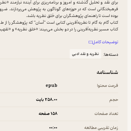
برای نقد و تحلیل گذشته و امروز و برنامه‌ریزی برای آینده نیازمند «نظر
فرهیختگانی است که در حوزه‌های گوناگون به پژوهش می‌پردازند. ضرو
کتاب گام به گام تا نظریه‌آفرینی کتابی است "آسان" که پژوهشگر را از 
کتاب مسیر نظریه‌آفرینی را در دو بخش می‌بیند: «خلق نظریه» و «تفهی
پرداخت آن به شکل یک «نظریه» را دربردارد. تا به اینجا نزدِ خود پژوهشگر
توضیحات کامل
و در قالب یک «بیانیه» شکل می‌گیرند. بخش دوم از مسیر معطوف به ت
نظریه و نقد ادبی
دسته‌ها:
بر این اساس، کتاب حاضر شامل دو دفتر است. دفتر اول بخش نخستِ مس
سیر «از نظریه تا رساله» را بیان می‌کند.
شناسنامه
فرمت محتوا
epub
حجم
258.۰۰ بایت
تعداد صفحات
158 صفحه
زمان تقریبی مطالعه
۰۰:۰۰