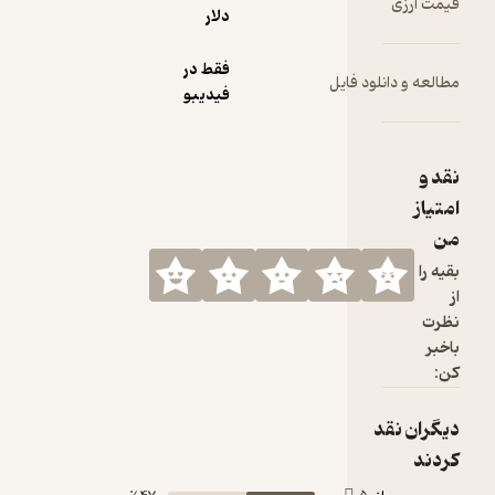
دلار
فقط در
 فایل
فیدیبو