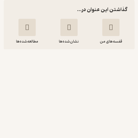
گذاشتن این عنوان در...
قفسه‌های من
نشان‌شده‌ها
مطالعه‌شده‌ها
ناپدید شدن
نیکزاد نورپناه
انتشارات روزنه
گیرا 🧲
(
1
)
4
(25)
106,000
132,500
٪
20
تومان