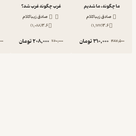
ما چگونه، ما شدیم
غرب چگونه غرب شد؟
صادق زیباکلام
صادق زیباکلام
)
1,088
(
3.6
)
1,177
(
3.6
310,000
تومان
208,000
تومان
00
260,000
387,500