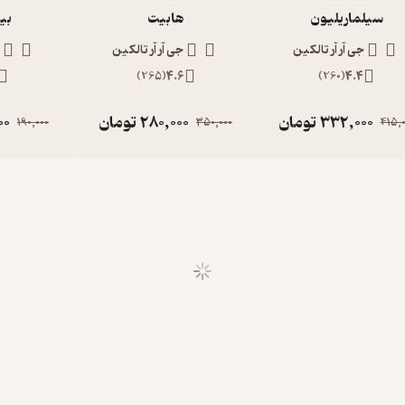
سیلماریلیون
هابیت
بی
جی آر آر تالکین
جی آر آر تالکین
)
265
(
4.6
)
260
(
4.4
332,000
تومان
280,000
تومان
00
190,000
350,000
415,0