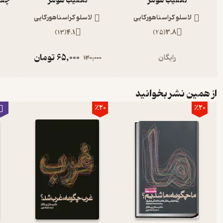
تعقیب هومر
تعقیب هومر
لاسلو کراسناهورکایی
لاسلو کراسناهورکایی
)
13
(
4.1
)
25
(
3.8
65,000
تومان
رایگان
130,000
از همین نشر بخوانید
٪20
٪20