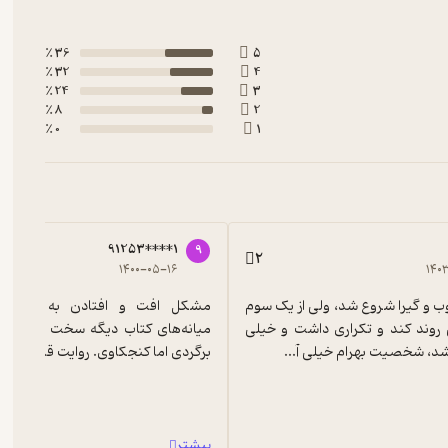
36 ٪
5
32 ٪
4
24 ٪
3
8 ٪
2
0 ٪
1
91253****1
9
2
۱۴۰۰-۰۵-۱۶
۱۴۰
اوایل کتاب خوب و گیرا شروع شد، ولی از یک سوم 
به بعد خیلی روند کند و تکراری داشت و خیلی 
برگردی اما کنجکاوی. روایت قابل درکه و
بیشتر