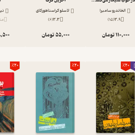
چقدر خوب سیگار می‌کشیدم
آخرین گرگ
ب
الخاندرو سامبرا
لاسلو کراسناهورکای
نیک
3.9
(
15
)
3.3
(
6
)
منت
110,000
تومان
55,000
تومان
,500
٪20
٪20
٪20