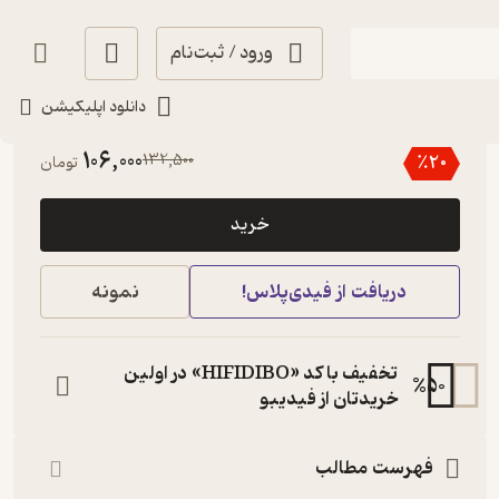
ورود / ثبت‌نام
دانلود اپلیکیشن
گیرا 🧲
(
1
)
4
(25)
106,000
132,500
٪
20
تومان
خرید
دریافت از فیدی‌پلاس!
نمونه
تخفیف با کد «HIFIDIBO» در اولین
%
50
خریدتان از فیدیبو
فهرست مطالب