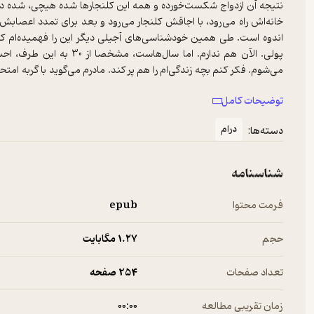
نتیجه آن ازدواج شکست‌خورده و همه این کلنجارها شده هیچی، شده درخت
خانه‌اش راه می‌رود، با اجاقش کلنجار می‌رود و بعد برای تمدد اعصا
اندوه است. طی همین خودشناسی‌های آجیلی دیگر این را فهمیده‌ام که 
پولی. الآن هم ندارم. اما س
می‌شوم. فکر کنم بچه زندگی‌ام را هم پر کند. مادرم می‌گوید با گربه امت
برعکس است، مثلا پریروزها گفت: «همین که گربه‌باز شدی، خب یعنی سقفت
توضیحات کامل
درام
دسته‌ها:
شناسنامه
فرمت محتوا
epub
حجم
1.۲۷ مگابایت
تعداد صفحات
254 صفحه
زمان تقریبی مطالعه
۰۰:۰۰