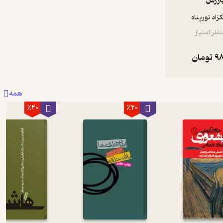
ازرس
زاد نورپناه
ظر امتیاز
98
تومان
همه
٪20
٪20