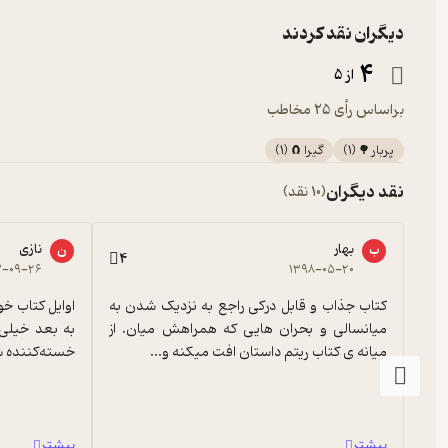
دیگران نقد کردند
4
از 5
براساس رأی 25 مخاطب
پربار 🌳
(
1
)
گیرا 🧲
(
1
)
نقد دیگران
(10 نقد)
بهار
نازی
ب
ن
4
۳-۰۹-۲۶
۱۳۹۸-۰۵-۲۰
کتاب جذاب و قابل درکی راجع به نزدیک شدن به 
میانسالی و بحران هایی که همراهش میان. از 
میانه ی کتاب ریتم داستان افت میکنه و...
خسته‌کننده شد، شخصیت بهرام خیلی آ...
بیشتر
بیشتر