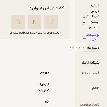
گذاشتن این عنوان در...
قفسه‌های من
نشان‌شده‌ها
مطالعه‌شده‌ها
بانوی دریایی
مایشنامه
هنریک
میرمجید
ایبسن
عمرانی
نشر شورآفرین
epub
100,000
5
(2)
تومان
840.۱۸
کیلوبایت
150
ت