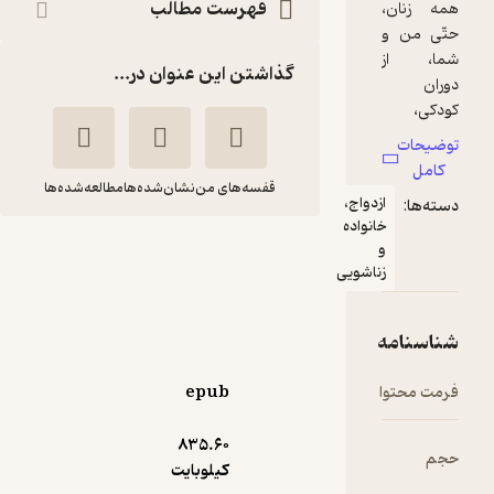
فهرست مطالب
گذاشتن این عنوان در...
قفسه‌های من
نشان‌شده‌ها
مطالعه‌شده‌ها
دواج،
نواده
قدرت یک زن
ناشویی
لوئیز ال
علی اصغر
هی
شجاعی
انتشارات نقش و نگار
epub
حال‌خوب‌کن ✨
(
1
)
4.3
(58)
835.۶۰
52,500
75,000
٪
30
تومان
کیلوبایت