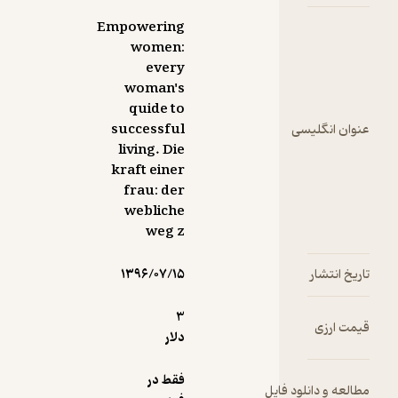
Empowering
women:
every
woman's
quide to
سی
successful
living. Die
kraft einer
frau: der
webliche
weg z
۱۳۹۶/۰۷/۱۵
3
دلار
فقط در
ود فایل