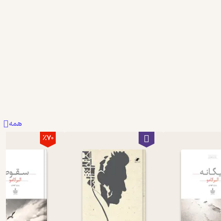
0
0
همه
٪70