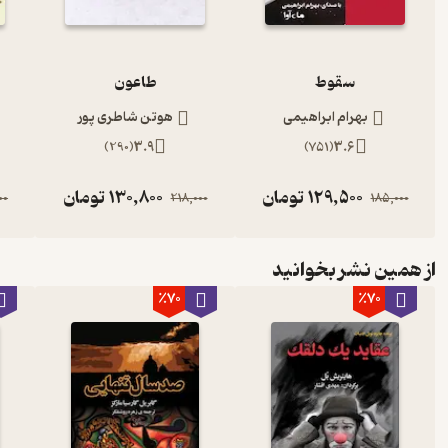
سقوط
طاعون
بهرام ابراهیمی
هوتن شاطری پور
)
290
(
3.9
)
751
(
3.6
129,500
تومان
130,800
تومان
00
218,000
185,000
از همین نشر بخوانید
٪70
٪70