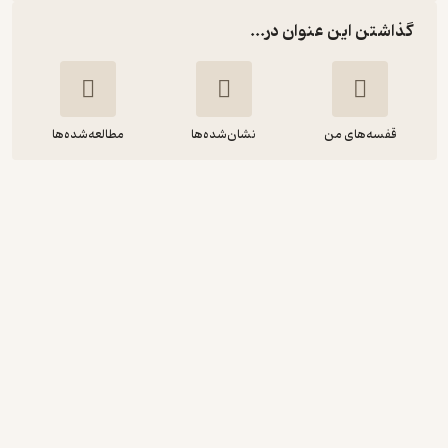
گذاشتن این عنوان در...
قفسه‌های من
نشان‌شده‌ها
مطالعه‌شده‌ها
کالیگولا
آلبر کامو
پرویز شهدی
مجید
گیرا 🧲
(
10
)
4.1
(620)
20,700
69,000
٪
70
تومان