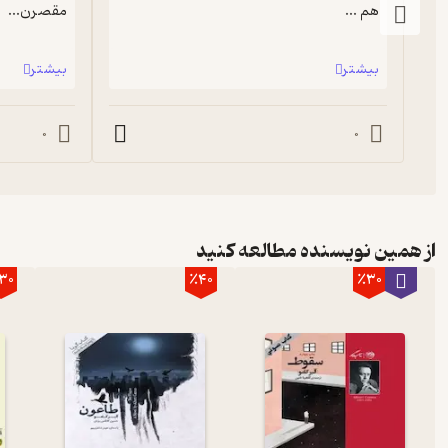
هم ...
مقصرن...
بیشتر
بیشتر
0
0
از همین نویسنده مطالعه کنید
30
٪40
٪30