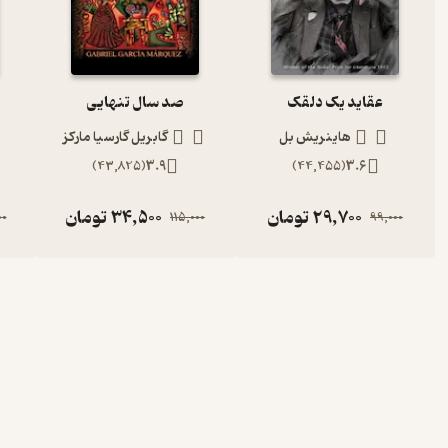
عقاید یک دلقک
صد سال تنهایی
هاینریش بل
گابریل گارسیا مارکز
)
43,825
(
3.9
)
44,455
(
3.6
29,700
تومان
34,500
تومان
00
115,000
99,000