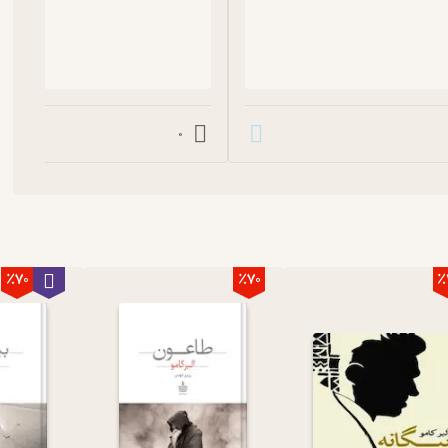
0
٪70
٪70
٪