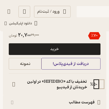
ورود / ثبت‌نام
دانلود اپلیکیشن
گیرا 🧲
(
10
)
4.1
(620)
20,700
69,000
٪
70
تومان
خرید
دریافت از فیدی‌پلاس!
نمونه
تخفیف با کد «HIFIDIBO» در اولین
%
50
خریدتان از فیدیبو
فهرست مطالب