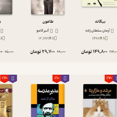
بیگانه
طاعون
ب
آرمان سلطان زاده
آلبر کامو
.1
)
2,716
(
4.1
)
381
(
4.1
149,800
تومان
29,700
تومان
00
75,000
99,000
214,0
٪70
٪10
٪70