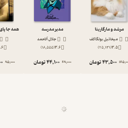
مرشد و مارگاریتا
مدیر مدرسه
میخائیل بولگاکف
جلال آلاحمد
.6
)
18,555
(
3.6
)
25,131
(
3.5
43,500
تومان
44,100
تومان
00
95,000
49,000
145,0