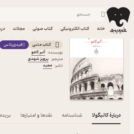
نمایشنامه
فیدیبو
کتاب الکترونیکی
ادبیات
ادبیات نمایشی
خانه
کتاب الکترونیکی
کتاب صوتی
مجلات
درس
کتاب کالیگولا اثر آلبر کام
کتاب متنی
فیدی‌پلاس
آلبر کامو
نویسنده
:
پرویز شهدی
مترجم
:
مجید
ناشر
:
دربارۀ کالیگولا
شناسنامه
نقدها و امتیازها
بریده‌