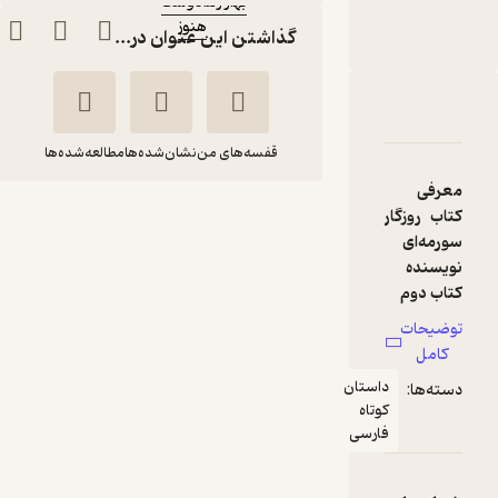
بهار رهادوست
هنوز
ناشر
:
گذاشتن این عنوان در...
دربارۀ روزگار سورمه‌ای نویسنده کتاب دوم
شناسنامه
نقدها و امتیازها
قفسه‌های من
نشان‌شده‌ها
مطالعه‌شده‌ها
معرفی
روزگار سورمه‌ای
کتاب روزگار
سورمه‌ای
نویسنده کتاب دوم
نویسنده
بهار رهادوست
کتاب دوم
هنوز
توضیحات
کتاب روزگار
کامل
سورمه‌ای
120,000
داستان
دسته‌ها:
منتظر امتیاز
تومان
نویسنده
کوتاه
کتاب دوم
فارسی
نوشته بهار
رهادوست،