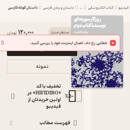
داستان کوتاه فارسی
یبو
کتاب الکترونیکی
...
داستان و رمان فارسی
120,000
کتاب
منتظر امتیاز
تومان
روزگار
خطایی رخ داد، اتصال اینترنت خود را بررسی کنید.
خرید
سورمه‌ای
نویسنده
نمونه
کتاب دوم
اثر بهار
تخفیف با کد
رهادوست
«HIFIDIBO» در
%
50
اولین خریدتان از
نشر هنوز
فیدیبو
کتاب
متنی
فهرست مطالب
نویسنده
: