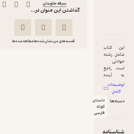
بدرقه جاویدان
گذاشتن این عنوان در...
دربارۀ زند و هومن یسن
شناسنامه
نقدها و امتیازها
قفسه‌های من
نشان‌شده‌ها
مطالعه‌شده‌ها
این کتاب
شامل رشته
زند و هومن یسن
حوادثی
صادق هدایت
است راجع
به آینده
بدرقه جاویدان
ملت و دین
توضیحات
ایران که
کامل
«اورمزد»
200,000
5
(1)
تومان
داستان
دسته‌ها:
وقوع آنها را
کوتاه
به زرتشت
فارسی
پیشگویی
میکند. این
پیش آمدها،
شناسنامه