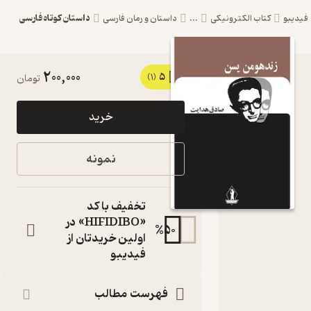
داستان کوتاه فارسی
یبو
کتاب الکترونیکی
...
داستان و رمان فارسی
200,000
5
کتاب زند
(1)
تومان
و هومن
خرید
یسن اثر
صادق
نمونه
هدایت
نشر بدرقه
تخفیف با کد
جاویدان
«HIFIDIBO» در
%
50
اولین خریدتان از
کتاب
فیدیبو
متنی
نویسنده
:
صادق هدایت
فهرست مطالب
ناشر
: