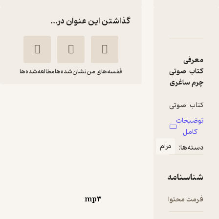
گذاشتن این عنوان در...
دربارۀ چرم ساغری
شناسنامه
نقدها و امتیازها
معرفی
کتاب صوتی
قفسه‌های من
نشان‌شده‌ها
مطالعه‌شده‌ها
چرم ساغری
چرم ساغری
کتاب صوتی
انوره دو
رضا
چرم ساغری
توضیحات
بالزاک
عمرانی
نوشته اونوره
کامل
دو بالزاک،
ماه آوا
درام
دسته‌ها:
یکی از آثار
برجسته
اجرای روان 🎙️
(
8
)
ادبیات
4.1
(14)
شناسنامه
فرانسه
189,000
270,000
٪
30
تومان
است که به
فرمت محتوا
mp۳
بررسی
عمیق