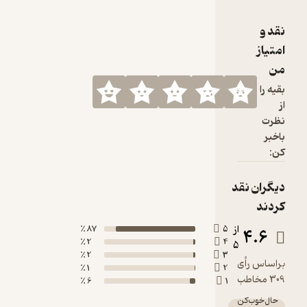
87 ٪
5
2 ٪
4
2 ٪
3
1 ٪
2
6 ٪
1