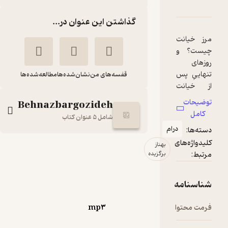
ت بهناز برگزیده از وانیل و شکلات
امه
دها و امتیازها
گذاشتن این عنوان در...
قفسه‌های من
نشان‌شده‌ها
مطالعه‌شده‌ها
Behnazbargozideh
شامل 5 عنوان کتاب
ام
بهناز
روایت بهناز برگزیده از
برگزیده
وانیل و شکلات
سووا کاساتی
شهین
مودینیانی
نجف زاده
mp۳
نوین کتاب