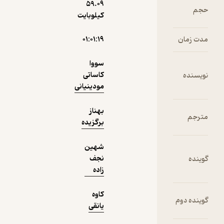
59.۰۹
حال‌خوب‌کن ✨
(
155
)
4.6
(309)
کیلوبایت
119,000
تومان
۰۱:۰۱:۱۹
سووا
کاساتی
نمونه
مودینیانی
بهناز
برگزیده
شهین
نجف
زاده
کاوه
یانقی