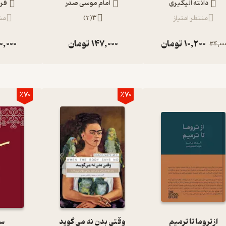
دانته آلیگیری
امام موسی صدر
فر
منتظر امتیاز
3
(
2
)
منت
10,200
تومان
147,000
تومان
0,000
34,00
٪70
٪70
از تروما تا ترمیم
وقتی بدن نه می گوید
سف