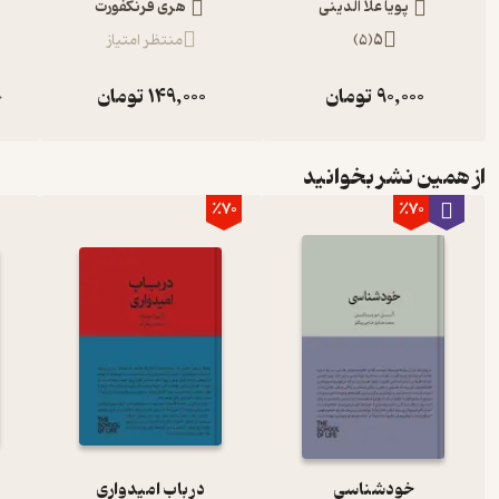
پویا علا الدینی
هری فرنکفورت
5
(
5
)
منتظر امتیاز
90,000
تومان
149,000
تومان
0
از همین نشر بخوانید
٪70
٪70
خودشناسی
‌‫در باب امیدواری