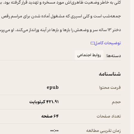
توضیحات کامل
روابط اجتماعی
دسته‌ها:
او مُصر است که: «پشت موهایم مسخره به نظر می‌رسد» و دستگاه فر دست
هم از نوع آرایش چهره‌اش گله می‌کند. او سعی می‌کند با کرم پودر
شناسنامه
کلی نسبت به دخترهای همسن و سالش دلایل بیشتری برای نگرانی راجع ب
فرمت محتوا
epub
حجم
421.۹۱ کیلوبایت
چشم راست در حدقه فرو می‌رود. یک طرف بینی جمع می‌شود و می‌پیچد.
حال پوزخند زدن است. کلی دختر باهوشی که همیشه در مدرسه نمرات با
تعداد صفحات
64 صفحه
همکلاسی‌های کلاس هشتمش است، می‌گوید: «نمی‌دانم وقتی بزرگ‌تر ش
زمان تقریبی مطالعه
۰۰:۰۰