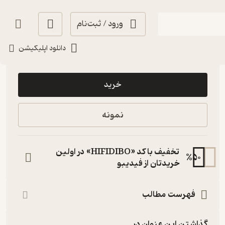
ورود / ثبت‌نام
دانلود اپلیکیشن
37,000
5
(1)
تومان
خرید
نمونه
تخفیف با کد «HIFIDIBO» در اولین
%
50
خریدتان از فیدیبو
فهرست مطالب
گذاشتن این عنوان در...