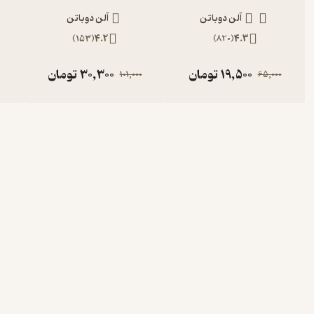
آلن دوباتن
آلن دوباتن
)
153
(
4.2
)
820
(
4.3
19,500
تومان
30,300
تومان
101,000
65,000