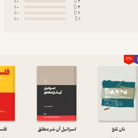
0 ٪
4
0 ٪
3
0 ٪
2
0 ٪
1
٪70
نان تلخ
اسرائیل آن شر مطلق
فلسف