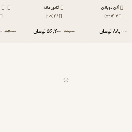
آلن دوباتن
گابور ماته
م
)
109
(
4.1
)
52
(
4.3
88,000
تومان
56,400
تومان
0
183,000
188,000