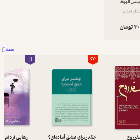
یتس آلهوف
ظر امتیاز
30
تومان
همه
٪70
ر روح
چقدر برای عشق آماده‌ای؟
رهایی از دام نگ