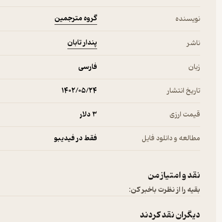
گروه مترجمین
نویسنده
مدرسه ابتدایی می‌گوید: «به محض این که دکتر گفت فرزندمان دختر اس
خودمان را خانواده کاملی می‌دانستیم. ما او را به خانه بردیم. خانه‌ای در ک
پندار تابان
ناشر
مینستر ایالت کلورادو که جی (که حالا ستوان دوم نیروی آتش‌نشانی است)
اندازه کافی پول جمع کردند و طولی نکشید که خانه‌شان پاتوق همسایه‌ها
زبان
فارسی
که تعطیلات آخر هفته دور بساط کباب‌پزی جمع می‌شدند و جی جوجه‌ها را ب
تاریخ انتشار
۱۴۰۲/۰۵/۲۴
کلی دوساله بود که پدر و مادرش متوجه لکه‌های سفید کوچکی در گر
بینی‌اش کمی کوچک‌تر از سوراخ چپ بود. تشخیص یک دکتر بیماری ویتیل
قیمت ارزی
3 دلار
ولی کرمی که او تجویز کرد اثری نداشت. و وقتی خانواده اسپری با م
مطالعه و دانلود فایل
فقط در فیدیبو
-از متن کتاب-
نقد و امتیاز من
بقیه را از نظرت باخبر کن:
دیگران نقد کردند