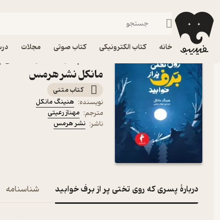
عاشقانه
فیدیبو
کتاب الکترونیکی
داستان و رمان
داستان و رمان خارجی
خانه
کتاب الکترونیکی
کتاب صوتی
مجلات
درس
کتاب پسری که روی تختی پر
مانکل نشر هرمس
کتاب متنی
هنینگ مانکل
نویسنده
:
مهناز رعیتی
مترجم
:
نشر هرمس
ناشر
:
دربارۀ پسری که روی تختی پر از برف خوابید
شناسنامه