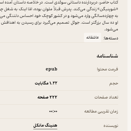
کتاب حاضر، دربردارنده داستانی سوئدی است. در خلاصه داستان آمده ا
«شوپنیگن» زندگی می‌کند. پدرش قبلاً ملوان بوده، امّا اینک به شغل چ
به چهارده‌سالگی وارد می‌شود و در کشور کوچک خود احساس دلتنگی می‌کند
او ده سال بزرگتر است. جوئل تصمیم می‌گیرد برای رسیدن به اهداف
می‌شود.
عاشقانه
دسته‌ها:
شناسنامه
فرمت محتوا
epub
حجم
1.۲۲ مگابایت
تعداد صفحات
222 صفحه
زمان تقریبی مطالعه
۰۰:۰۰
هنینگ مانکل
نویسنده