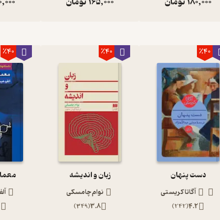
180,000
تومان
165,000
تومان
0,000
٪40
٪40
٪40
دست پنهان
زبان و اندیشه
معمای
آگاتا کریستی
نوام چامسکی
آل
1
)
349
(
3.8
)
242
(
4.2