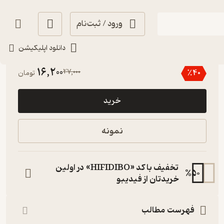
ورود / ثبت‌نام
دانلود اپلیکیشن
4.8
(4)
16,200
27,000
٪
40
تومان
خرید
نمونه
تخفیف با کد «HIFIDIBO» در اولین
%
50
خریدتان از فیدیبو
فهرست مطالب