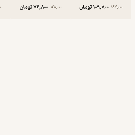
109,800
تومان
76,800
تومان
0
128,000
183,000