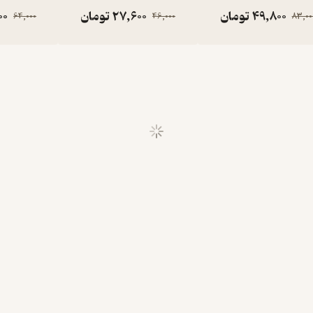
49,800
تومان
27,600
تومان
00
64,000
46,000
83,00