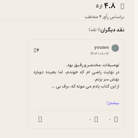
4.8
از 5
براساس رأی 4 مخاطب
نقد دیگران
(1 نقد)
younes
4
۱۴۰۳-۰۸-۱۲
در نهایت راضی ام که خوندم، اما بعیده دوباره 
از این کتاب یادم می مونه که، برف بی ...
بیشتر
0
0