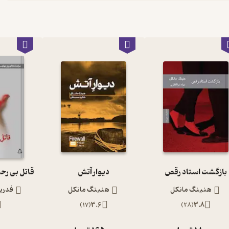
بازگشت استاد رقص
دیوار آتش
هنینگ مانکل
هنینگ مانکل
فدریک
)
17
(
3.6
)
28
(
3.8