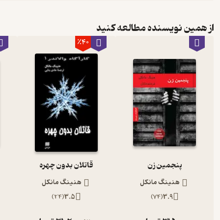
از همین نویسنده مطالعه کنید
٪40
پنجمین زن
قاتلان بدون چهره
هنینگ مانکل
هنینگ مانکل
)
24
(
3.5
)
74
(
3.9