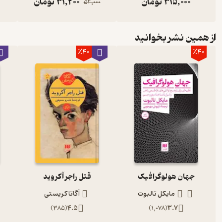
315,000
تومان
31,200
تومان
52,000
از همین نشر بخوانید
٪40
٪40
جهان هولوگرافیک
قتل راجر آکروید
مایکل تالبوت
آگاتا کریستی
)
385
(
4.5
)
1,078
(
3.7