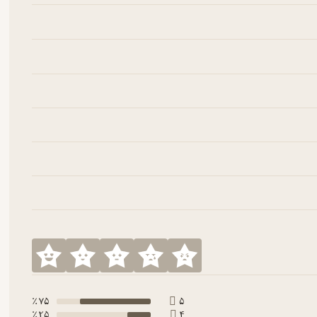
75 ٪
5
25 ٪
4