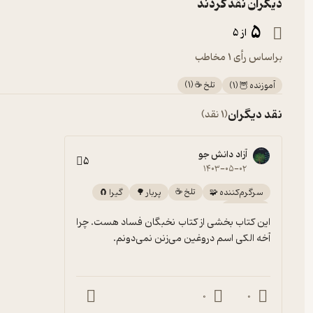
دیگران نقد کردند
5
از 5
براساس رأی 1 مخاطب
تلخ ☕️
(
1
)
آموزنده 🦉
(
1
)
نقد دیگران
(1 نقد)
آزاد دانش جو
5
۱۴۰۳-۰۵-۰۲
تلخ ☕️
سرگرم‌کننده 🧩
پربار 🌳
گیرا 🧲
آموزنده 🦉
این کتاب بخشی از کتاب نخبگان فساد هست. چرا 
آخه الکی اسم دروغین می‌زنن نمی‌دونم.
0
0