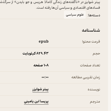
پیتر شوایزر در «ناگفته‌های زندگی کامالا هریس و جو بایدن» از سرگذ
فسادهای اقتصادی و سیاسی آن‌ها رفته است.
علوم سیاسی
دسته‌ها:
شناسنامه
فرمت محتوا
epub
حجم
829.۴۳ کیلوبایت
تعداد صفحات
108 صفحه
زمان تقریبی مطالعه
۰۰:۰۰
پیتر شوایزر
نویسنده
پریسا ابن یامینی
مترجم