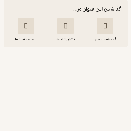
گذاشتن این عنوان در...
قفسه‌های من
نشان‌شده‌ها
مطالعه‌شده‌ها
کامالا هریس و جو بایدن
پیتر شوایزر
پریسا ابن یامینی
کتابستان معرفت
تلخ ☕️
(
1
)
5
(1)
8,000
تومان