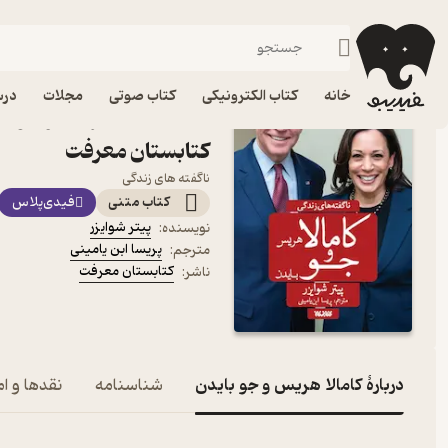
علوم سیاسی
فیدیبو
کتاب الکترونیکی
خانه
کتاب الکترونیکی
کتاب صوتی
مجلات
درس
کتاب کامالا هریس و جو بای
کتابستان معرفت
ناگفته های زندگی
کتاب متنی
فیدی‌پلاس
پیتر شوایزر
نویسنده
:
پریسا ابن یامینی
مترجم
:
کتابستان معرفت
ناشر
:
دربارۀ کامالا هریس و جو بایدن
شناسنامه
نقدها و ام