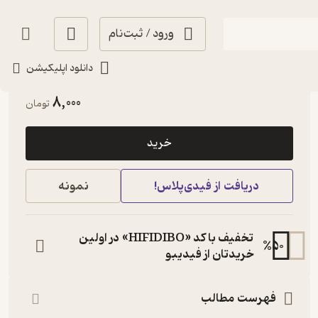
ورود / ثبت‌نام
دانلود اپلیکیشن
تلخ ☕️
(
1
)
5
(1)
8,000
تومان
خرید
دریافت از فیدی‌پلاس!
نمونه
تخفیف با کد «HIFIDIBO» در اولین
%
50
خریدتان از فیدیبو
فهرست مطالب