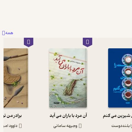
همه
 شیرین می کنم
آن مرد با باران می آید
برادر من توی
ا بلنددوست
وجیهه سامانی
داوود امیری