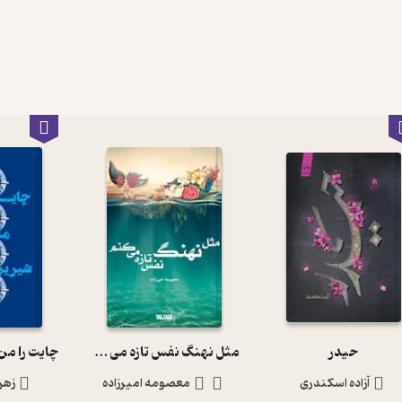
حیدر
مثل نهنگ نفس تازه می کنم
چایت را من
آزاده اسکندری
معصومه امیرزاده
زهر