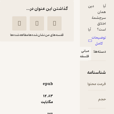
گذاشتن این عنوان در...
قفسه‌های من
نشان‌شده‌ها
مطالعه‌شده‌ها
درآمدی تصویری
بانی
براخلاق
لسفه
دیو
مجتبی
رابینسون
گلستانی
نشر ثالث
epub
89,000
3.5
(2)
تومان
12.۸۳
مگابایت