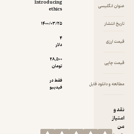
Introducing
سی
ethics
۱۴۰۰/۰۳/۲۵
4
دلار
28,500
تومان
فقط در
ود فایل
فیدیبو