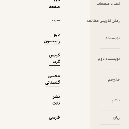
178
ت
صفحه
دریافت از
نمونه
فیدی‌پلاس!
مطالعه
۰۰:۰۰
دیو
رابینسون
کریس
گرت
مجتبی
گلستانی
نشر
ثالث
فارسی