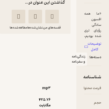
گذاشتن این عنوان در...
مه
قفسه‌های من
نشان‌شده‌ها
مطالعه‌شده‌ها
تری
دیم،
کاروان امید
وانی
ت
طرفی
لسلی اسکرای
عرفان
وینر
آیتی
زندگی‌نامه
:
بود
و سفرنامه
توسعه محتوای لحن دیگر
ور
امه
239,000
4.1
(7)
تومان
حتوا
mp۳
و از
یگر
425.۷۶
عاقل
مگابایت
نمونه
که