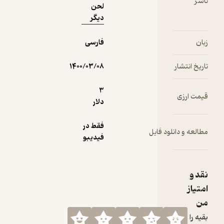
ادی
لحن
 بود
دیگر
ای از
فارسی
ا در
تشار
۱۴۰۰/۰۳/۰۸
اکس
3
زی
ان
دلار
 بود
فقط در
 دانلود فایل
دگی
فیدیبو
 هر
 در
سال
گرم
 و
 و
 اما