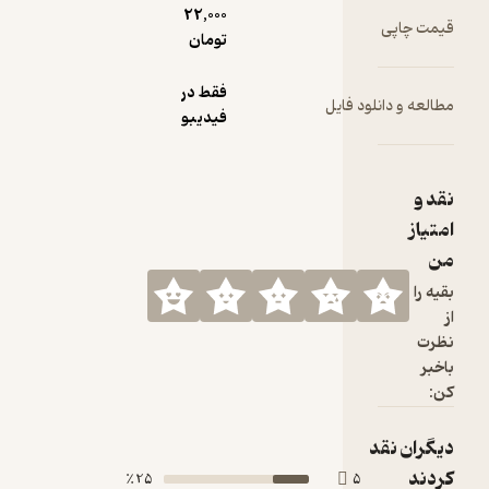
22,000
تومان
فقط در
ود فایل
فیدیبو
25 ٪
5