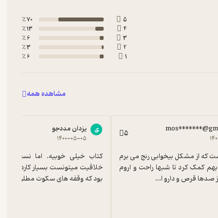
70 ٪
5
13 ٪
4
6 ٪
3
3 ٪
2
6 ٪
1
مشاهده همه
mos*******@gm
یزدان مددجو
ی
5
۱۴۰۰-۰۵-۰۵
۱۴
من مدت هاست که از مشکل بیخوابی رنج می برم 
اما این کتاب بهم کمک کرد تا شبها راحت و اروم 
ز صدها قرص و دارو ا...
بود که وقفه های سکوت مطلق یا همراه 