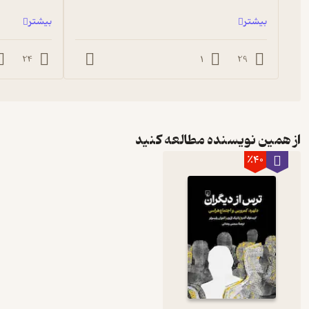
بیشتر
بیشتر
24
1
29
از همین نویسنده مطالعه کنید
٪40