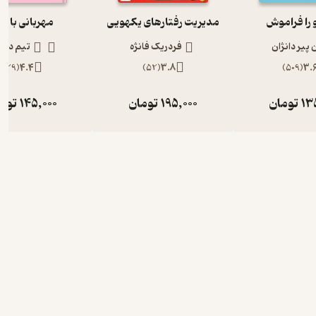
و را فراموش
مدیریت رفتارهای یکهویی
مهربانی با خ
ن پیر دانژان
فردریک فانژه
تیم دزم
)
29
(
4.4
)
52
(
3.8
)
509
(
3.
13
تومان
195,000
تومان
145,000
توم