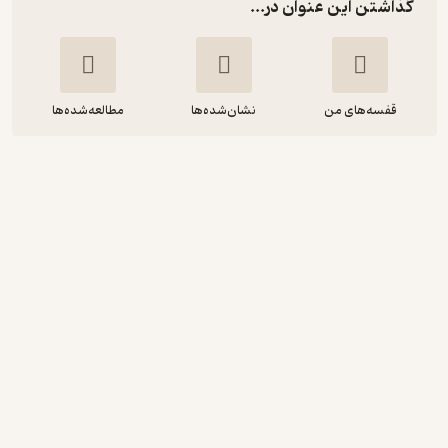
گذاشتن این عنوان در...
قفسه‌های من
نشان‌شده‌ها
مطالعه‌شده‌ها
من ذهن آگاه هستم (راهنمای تمرینات
ذهن آگاهی)
کریستف آندره
نسرین عنایت مهر
شمعدونی
حال‌خوب‌کن ✨
(
4
)
4.4
(61)
250,000
تومان