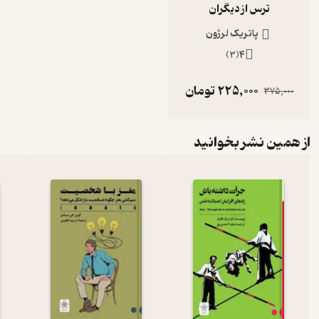
ترس از دیگران
پاتریک لرژون
)
3
(
4
225,000
تومان
375,000
از همین نشر بخوانید