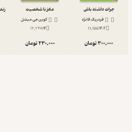
جرات داشته باش
مغز با شخصیت
فردریک فانژه
کوین جی میشل
)
2,248
(
4
)
1,155
(
4.2
300,000
تومان
230,000
تومان