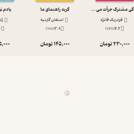
زندگی مشترک جرأت می خواهد
گربه راهنمای ما
یادم ت
فردریک فانژه
استفان گارنیه
ژا
6
)
198
(
3.9
)
138
(
4.2
230,000
تومان
145,000
تومان
5,000