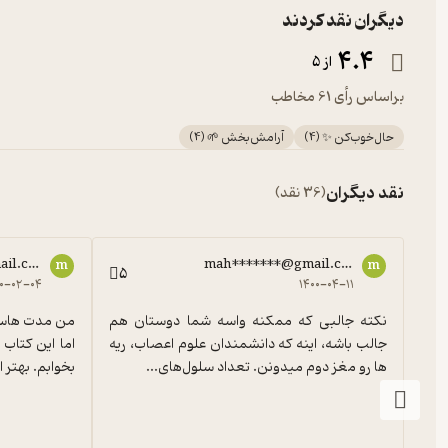
دیگران نقد کردند
4.4
از 5
براساس رأی 61 مخاطب
حال‌خوب‌کن ✨
(
4
)
آرامش‌بخش 🌱
(
4
)
نقد دیگران
(36 نقد)
ail.com
mah*******@gmail.com
m
m
5
۰۰-۰۲-۰۴
۱۴۰۰-۰۴-۱۱
نکته جالبی که ممکنه واسه شما دوستان هم 
جالب باشه، اینه که دانشمندان علوم اعصاب، ریه 
ها رو مغز دوم میدونن. تعداد سلول‌های...
بخوابم. بهتر ا