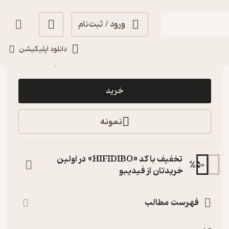
ورود / ثبت‌نام
حال‌خوب‌کن ✨
(
4
)
4.4
(61)
دانلود اپلیکیشن
250,000
تومان
خرید
نمونه
تخفیف با کد «HIFIDIBO» در اولین
%
50
خریدتان از فیدیبو
فهرست مطالب