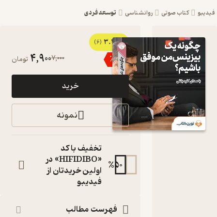
توسعه فردی
بو
کتاب صوتی
روانشناسی
3.2
کتاب
(6)
4,900
7,000
٪
30
تومان
صوتی
چگونه یک
خرید
بیزینس
من موفق
نمونه
باشیم؟ اثر
مهرنوش
تخفیف با کد
گلبازی
«HIFIDIBO» در
%
50
اولین خریدتان از
کتاب
فیدیبو
صوتی
نویسنده
:
مهرنوش گلبازی
فهرست مطالب