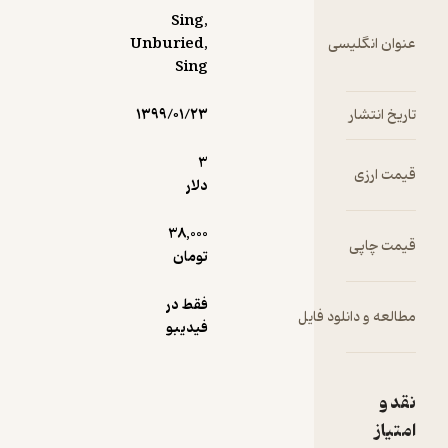
Sing,
سی
Unburied,
Sing
۱۳۹۹/۰۱/۲۳
3
دلار
38,000
تومان
فقط در
ود فایل
فیدیبو