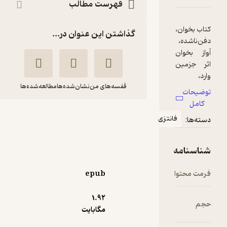
فهرست مطالب
گذاشتن این عنوان در...
قفسه‌های من
نشان‌شده‌ها
مطالعه‌شده‌ها
بخوان،دفن ناشده،آواز
انتزی
بخوان
جزمین وارد
سهیل سمی
انتشارات چترنگ
epub
2.6
(10)
1.۹۲
19,800
مگابایت
66,000
٪
70
تومان