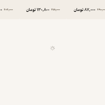
87,000
تومان
130,800
تومان
00
202,000
218,000
290,00