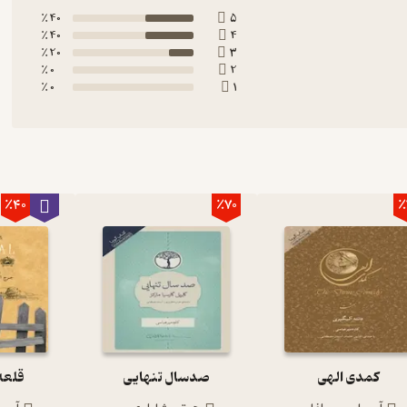
40 ٪
5
40 ٪
4
20 ٪
3
0 ٪
2
0 ٪
1
٪40
٪70
٪
کمدی الهی
صدسال تنهایی
قلعه