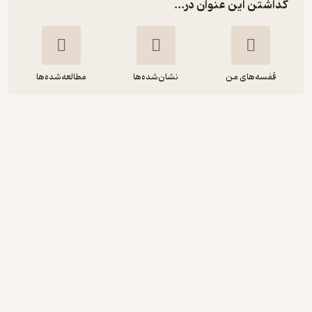
گذاشتن این عنوان در...
قفسه‌های من
نشان‌شده‌ها
مطالعه‌شده‌ها
کتاب کوچک نکته های زندگی
اچ جکسون براون
آسمان مصطفایی
نشر صوتی نیک
4.2
(5)
82,200
137,000
٪
40
تومان
دریافت از فیدی‌پلاس!
نمونه