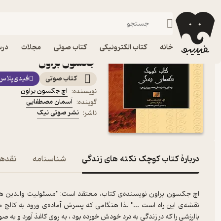
توسعه فردی
فیدیبو
کتاب صوتی
روانشناسی
کتاب صوتی کتاب کوچک نک
خانه
کتاب الکترونیکی
کتاب صوتی
مجلات
درس
جکسون براون
کتاب صوتی
فیدی‌پلاس
اچ جکسون براون
نویسنده
:
آسمان مصطفایی
گوینده
:
نشر صوتی نیک
ناشر
:
دربارۀ کتاب کوچک نکته های زندگی
شناسنامه
نقدها 
اچ جکسون براون نویسنده‌ی کتاب، معتقد است: "مسئولیت والدین هموا
نقشه‌ی این راه است ..." لذا هنگامی که پسرش آماده‌ی ورود به کالج 