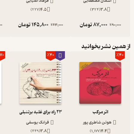
آسمان مصطفایی
فرهاد اتقیایی
)
227
(
4.5
)
324
(
3.8
87,000
تومان
145,800
تومان
00
243,000
290,000
از همین نشر بخوانید
70
٪40
٪40
اثر مرکب
23 راه برای غلبه برتنبلی
هوتن شاطری پور
فرانک یوسفی
)
449
(
3.8
)
1,177
(
4.4