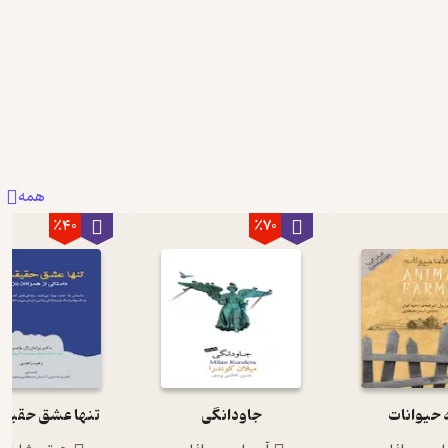
همه
٪40
٪70
 حیوانات
جاودانگی
تنها عشق حقیقت