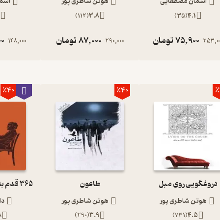
آسمان مصطفایی
هوتن شاطری پور
آسم
)
112
(
3.8
)
35
(
4.1
75,900
تومان
87,000
تومان
00
148,000
290,000
253,0
٪40
٪40
٪
دروغگویی روی مبل
طاعون
هوتن شاطری پور
هوتن شاطری پور
دا
8
)
290
(
3.9
)
731
(
4.5