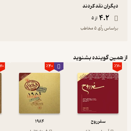
دیگران نقد کردند
4.2
از 5
براساس رأی 5 مخاطب
از همین گوینده بشنوید
70
٪40
٪70
سفر روح
1984