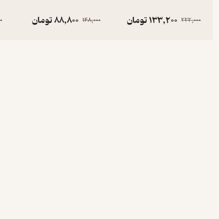
133,200
تومان
88,800
تومان
0
148,000
222,000