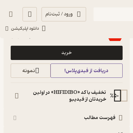
ورود / ثبت‌نام
4.2
(5)
دانلود اپلیکیشن
82,200
137,000
٪
40
تومان
خرید
دریافت از فیدی‌پلاس!
نمونه
تخفیف با کد «HIFIDIBO» در اولین
%
50
خریدتان از فیدیبو
فهرست مطالب