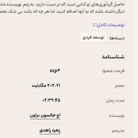
حاصل گردآوری‌های او کتابی است که در دست دارید. به زعم نویسنده شای
دیگر داشته باشد که به آنها اضافه کنید. اما هر چه که باشد بی شک بعضی 
بود. به یک بار خواندن این نکات که قطعا می‌ارزد، باور کنید.
توضیحات کامل
توسعه فردی
دسته‌ها:
شناسنامه
فرمت محتوا
mp۳
حجم
202.۷۱ مگابایت
مدت زمان
۰۲:۳۹:۴۵
اچ جکسون براون
نویسنده
زهره زاهدی
مترجم