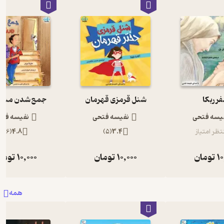
ر ربکا
شنل قرمزی قهرمان
جمع شدن مشک
یسه فتحی
نفیسه فتحی
نفیسه فت
تظر امتیاز
3.4
(
5
)
4.8
(
6
)
10
تومان
10,000
تومان
10,000
توما
همه