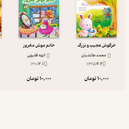
خرگوش عجیب و بزرگ
خانم موش مغرور
محمد طالشیان
الهه فقیهی
)
210
(
3.1
)
365
(
4.4
10,000
تومان
10,000
تومان