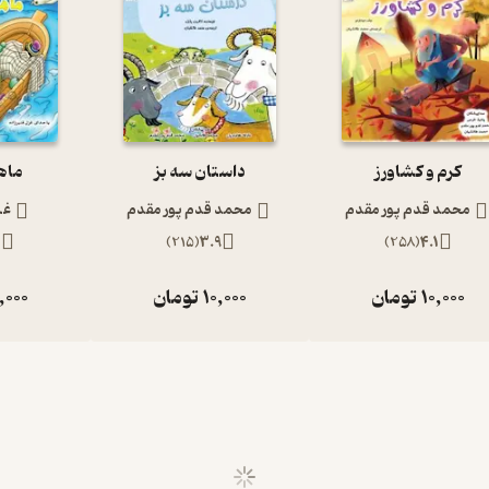
کرم و کشاورز
داستان سه بز
ماه
محمد قدم پور مقدم
محمد قدم پور مقدم
غز
2
)
215
(
3.9
)
258
(
4.1
10,000
تومان
10,000
تومان
,000