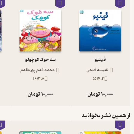
فینبو
سه خوک کوچولو
نفیسه فتحی
محمد قدم پور مقدم
)
6
(
3.8
)
5
(
4.2
10,000
تومان
10,000
تومان
از همین نشر بخوانید