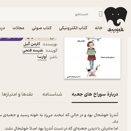
داستان
فیدیبو
کتاب صوتی
کودک
کتاب صوتی سوراخ های جع
خانه
کتاب الکترونیکی
کتاب صوتی
مجلات
درس
کتاب صوتی
فیدی‌پلاس
کارمن گیل
نویسنده
:
نفیسه فتحی
گوینده
:
آوارسا
ناشر
:
دربارۀ سوراخ های جعبه
شناسنامه
نقدها و امتیازها
آندریا خوشحال بود و در حالی که لبخند می‌زد به خونه رسید و جعبه‌ی 