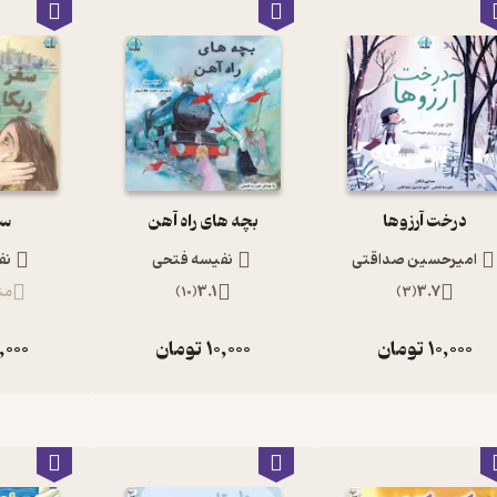
درخت آرزوها
بچه های راه آهن
سف
امیرحسین صداقتی
نفیسه فتحی
نف
3.7
(
3
)
3.1
(
10
)
من
10,000
تومان
10,000
تومان
,000