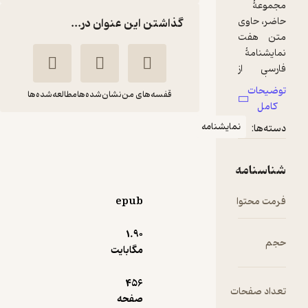
گذاشتن این عنوان در...
قفسه‌های من
نشان‌شده‌ها
مطالعه‌شده‌ها
مایشنامه
سنگ فرسنگ
یدالله آقاعباسی
نشر قطره
epub
15,000
1.۹۰
5
(2)
تومان
مگابایت
456
ت
صفحه
دریافت از