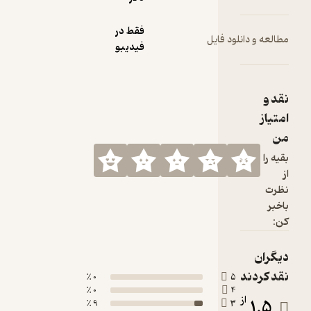
فقط در
 فایل
فیدیبو
0 ٪
0 ٪
9 ٪