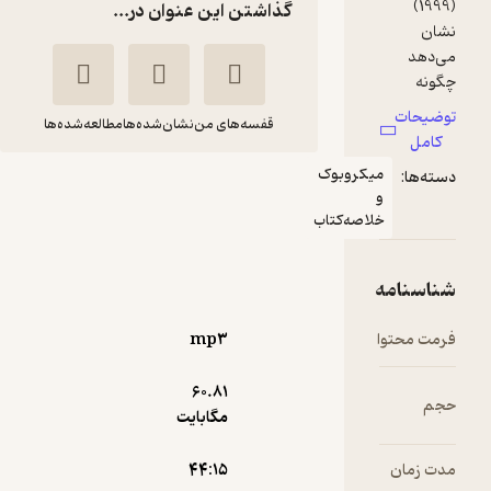
گذاشتن این عنوان در...
قفسه‌های من
نشان‌شده‌ها
مطالعه‌شده‌ها
ا
ی
میکروبوک
قانون شکنی
و
د.
مارکوس
مهرو
خلاصه‌کتاب
ن
باکینگهام
جعفری
ب
فیدیبو
مه
خی
وا
mp۳
10,000
منتظر امتیاز
تومان
رت
60.۸۱
مگابایت
یر
و
دریافت از
۴۴:۱۵
نمونه
جا