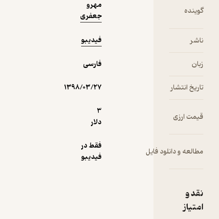
مهرو
جعفری
فیدیبو
فارسی
ار
۱۳۹۸/۰۳/۲۷
3
ی
دلار
فقط در
انلود فایل
فیدیبو