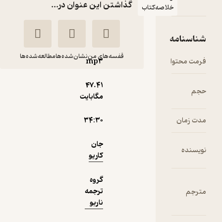
گذاشتن این عنوان در...
خلاصه‌کتاب
مه
قفسه‌های من
نشان‌شده‌ها
مطالعه‌شده‌ها
وا
mp۳
خون بد
47.۴۱
جان کاریو
مهرو جعفری
مگابایت
فیدیبو
۳۴:۳۰
جان
10,000
2.7
(7)
تومان
کاریو
گروه
ترجمه
دریافت از
ناربو
نمونه
فیدی‌پلاس!