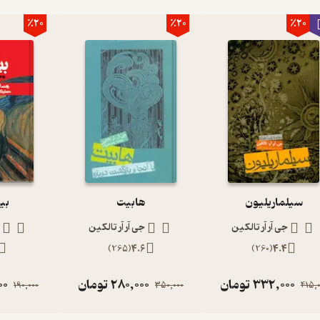
٪20
٪20
٪20
سیلماریلیون
هابیت
بی
جی آر آر تالکین
جی آر آر تالکین
)
265
(
4.6
)
260
(
4.4
332,000
تومان
280,000
تومان
00
190,000
350,000
415,0