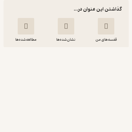
گذاشتن این عنوان در...
قفسه‌های من
نشان‌شده‌ها
مطالعه‌شده‌ها
ریشه در رفتن
حمید اصلانیان
انتشارات روزنه
منتظر امتیاز
76,000
95,000
٪
20
تومان