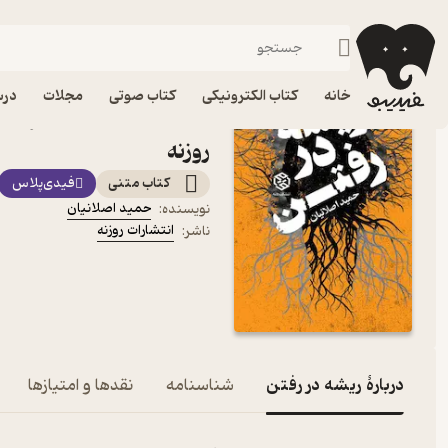
داستان کوتا
فیدیبو
کتاب الکترونیکی
داستان و رمان
داستان و رمان فارسی
خانه
کتاب الکترونیکی
کتاب صوتی
مجلات
درس
کتاب ریشه در رفتن اثر حم
روزنه
کتاب متنی
فیدی‌پلاس
حمید اصلانیان
نویسنده
:
انتشارات روزنه
ناشر
:
دربارۀ ریشه در رفتن
شناسنامه
نقدها و امتیازها