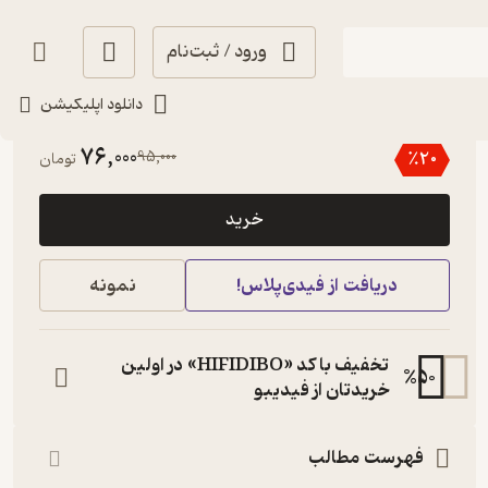
ورود / ثبت‌نام
دانلود اپلیکیشن
منتظر امتیاز
76,000
95,000
٪
20
تومان
خرید
دریافت از فیدی‌پلاس!
نمونه
تخفیف با کد «HIFIDIBO» در اولین
%
50
خریدتان از فیدیبو
فهرست مطالب