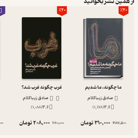
از همین نشر بخوانید
٪20
٪20
ما چگونه، ما شدیم
غرب چگونه غرب شد؟
صادق زیباکلام
صادق زیباکلام
)
1,088
(
3.6
)
1,178
(
3.6
310,000
تومان
208,000
تومان
00
260,000
387,500