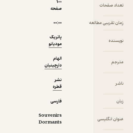
100
ت
صفحه
دریافت از
مطالعه
۰۰:۰۰
نمونه
فیدی‌پلاس!
پاتریک
مودیانو
الهام
دارچینیان
نشر
قطره
فارسی
Souvenirs
سی
Dormants