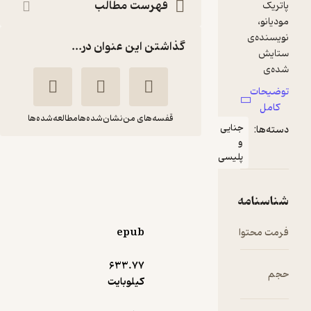
فهرست مطالب
گذاشتن این عنوان در...
قفسه‌های من
نشان‌شده‌ها
مطالعه‌شده‌ها
نایی
خاطرات خفته
لیسی
پاتریک
الهام
مودیانو
دارچینیان
نشر قطره
epub
2
(2)
633.۷۷
کیلوبایت
20,000
50,000
٪
60
تومان