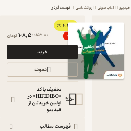
توسعه فردی
یبو
کتاب صوتی
روانشناسی
4.3
کتاب
(9)
108,500
155,000
٪
30
تومان
صوتی
الفبای
خرید
تغییر، می
خواهم
نمونه
تغییر کنم
اثر علی
تخفیف با کد
شمیسا
«HIFIDIBO» در
%
50
اولین خریدتان از
کتاب
فیدیبو
صوتی
نویسنده
:
علی شمیسا
فهرست مطالب