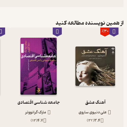
از همین نویسنده مطالعه کنید
٪30
آهنگ عشق
جامعه شناسی اقتصادی
علی دنیوی ساروی
مارک گرانووتر
)
13
(
4.7
)
32
(
3.4