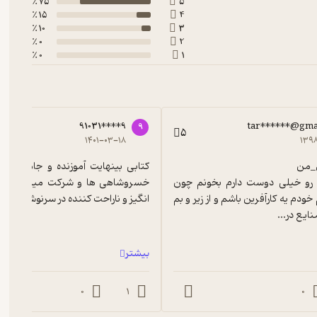
75 ٪
5
15 ٪
4
10 ٪
3
0 ٪
2
0 ٪
1
91031****9
tar******@gma
9
5
۱۴۰۱-۰۳-۱۸
۱۳۹
این مجموعه رو خیلی دوست دارم بخونم چون 
میخوام بتونم خودم یه کارآفرین باشم و از زیر و بم 
انگیز و ناراحت کننده در سرنوشت این
یع در...
بیشتر
0
1
0