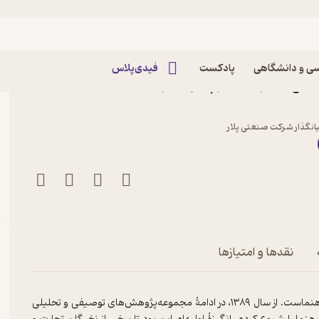
ی و دانشگاهی
پادکست
فیدی‌پلاس
ع در ایران عصر پهلوی اثر
یانگذار شرکت صنعتی پلار
نقدها و امتیازها
هدفِ این کتاب مطالعۀ زندگی و کارنامۀ صنعتگری مهندس فضل‌الله رهنماست. از سال ۱۳۸۹، در ادامۀ مجموعه‌پژوهش‌های توصیفی و تحلیلی