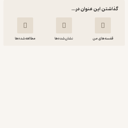
گذاشتن این عنوان در...
قفسه‌های من
نشان‌شده‌ها
مطالعه‌شده‌ها
موقعیت صاحبان صنایع در ایران عصر
پهلوی
علی اصغر سعیدی
نشر نی
4.7
(20)
416,000
520,000
٪
20
تومان