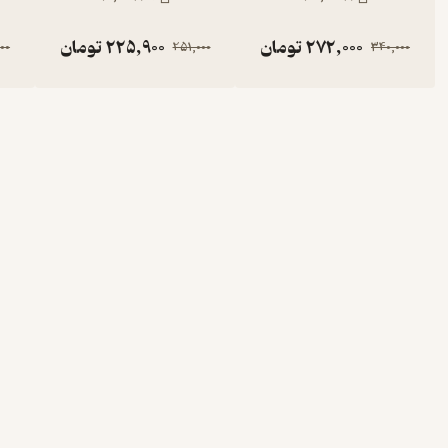
272,000
تومان
225,900
تومان
00
251,000
340,000