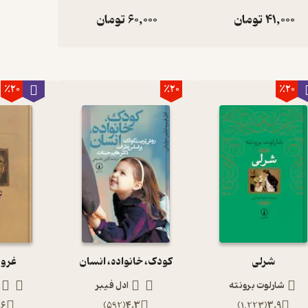
41,000
تومان
60,000
تومان
٪20
٪20
٪20
شرلی
کودک، خانواده، انسان
غرور
شارلوت برونته
ادل فیبر
.6
)
592
(
4.3
)
1,223
(
3.9