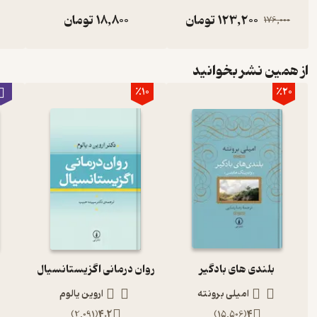
123,200
تومان
18,800
تومان
176,000
از همین نشر بخوانید
٪10
٪20
بلندی های بادگیر
روان درمانی اگزیستانسیال
امیلی برونته
اروین یالوم
)
2,091
(
4.2
)
15,506
(
4