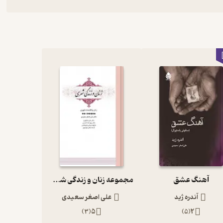
آهنگ عشق
مجموعه زنان و زندگی شهری، زنان و اقتصاد شهری جلد 3
آندره ژید
علی اصغر سعیدی
)
3
(
5
)
5
(
2