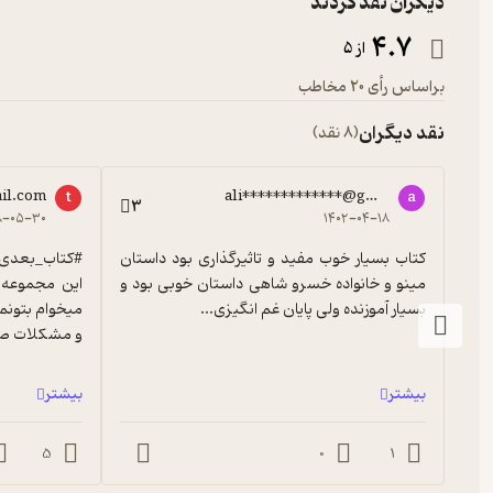
دیگران نقد کردند
4.7
از 5
براساس رأی 20 مخاطب
نقد دیگران
(8 نقد)
il.com
ali*************@gmail.com
t
a
3
۸-۰۵-۳۰
۱۴۰۲-۰۴-۱۸
کتاب بسیار خوب مفید و تاثیرگذاری بود داستان 
مینو و خانواده خسرو شاهی داستان خوبی بود و 
بسیار آموزنده ولی پایان غم انگیزی...
و مشکلات صنا
بیشتر
بیشتر
5
0
1