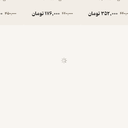
352,000
تومان
176,000
تومان
00
350,000
220,000
440,0