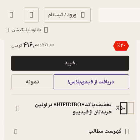
ورود / ثبت‌نام
دانلود اپلیکیشن
4.7
(20)
416,000
520,000
٪
20
تومان
خرید
دریافت از فیدی‌پلاس!
نمونه
تخفیف با کد «HIFIDIBO» در اولین
%
50
خریدتان از فیدیبو
فهرست مطالب