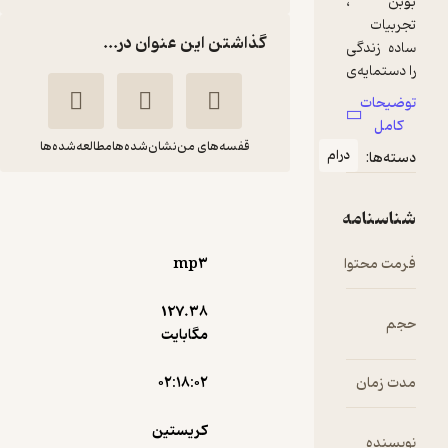
گذاشتن این عنوان در...
قفسه‌های من
نشان‌شده‌ها
مطالعه‌شده‌ها
بخش گمشده
کریستین
راضیه
بوبن
هاشمی
mp۳
ماه آوا
127.۳۸
مگابایت
آرامش‌بخش 🌱
(
1
)
3.3
(7)
105,000
۰۲:۱۸:۰۲
150,000
٪
30
تومان
کریستین