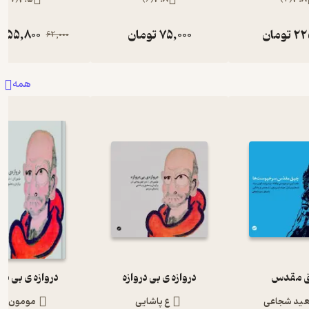
22
تومان
75,000
تومان
55,800
ت
62,000
همه
 مقدس
دروازه ی بی دروازه
دروازه ی بی درو
ید شجاعی
ع پاشایی
مومون کا