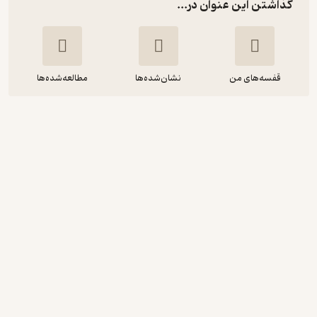
گذاشتن این عنوان در...
قفسه‌های من
نشان‌شده‌ها
مطالعه‌شده‌ها
برای من غمگین نشوید
چارلز بوکوفسکی
حامد خدادادی
کارگاه اتفاق
تلخ ☕️
(
1
)
4.4
(24)
26,000
تومان
نمونه