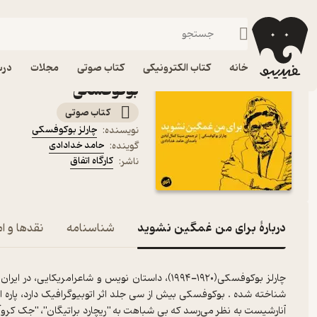
شعر خارجی
فیدیبو
کتاب صوتی
ادبیات
شعر و نقد شعر
کتاب صوتی برای من غمگی
خانه
کتاب الکترونیکی
کتاب صوتی
مجلات
درس
بوکوفسکی
کتاب صوتی
چارلز بوکوفسکی
نویسنده
:
حامد خدادادی
گوینده
:
کارگاه اتفاق
ناشر
:
دربارۀ برای من غمگین نشوید
شناسنامه
نقدها و ام
چارلز بوکوفسکی(۱۹۲۰-۱۹۹۴)، داستان نویس و شاعرا
شناخته شده . بوکوفسکی بیش از سی جلد اثر اتوبیوگرافیک دارد، پاره ای
آنارشیست به نظر می‌رسد که بی شباهت به "ریچارد براتیگان"، "جک کروآک"