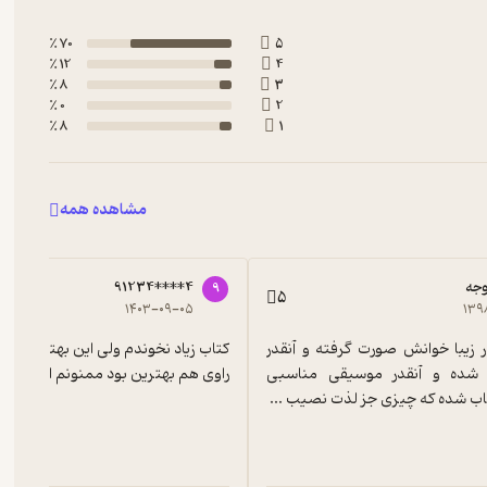
70 ٪
5
12 ٪
4
8 ٪
3
0 ٪
2
8 ٪
1
مشاهده همه
جه
91234****4
9
5
۱۴۰۳-۰۹-۰۵
۱۳۹
به نظرم آنقدر زیبا خوانش صورت گرفته و آنقدر 
خوب ترجمه شده و آنقدر موسیقی مناسبی 
راوی هم بهترین بود ممنونم ازش.
خاب شده که چیزی جز لذت نصیب ...