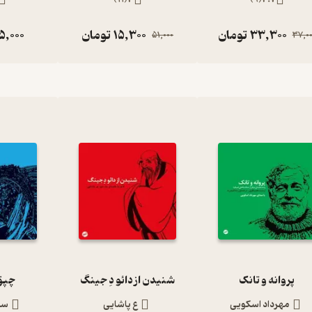
33,300
تومان
15,300
تومان
5,000
51,000
37,00
پروانه و تانک
شنیدن از دائو دِ جینگ
چپق
مهرداد اسکویی
ع پاشایی
سع