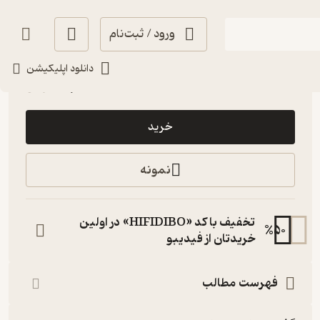
ورود / ثبت‌نام
تلخ ☕️
(
1
)
4.4
(24)
دانلود اپلیکیشن
26,000
تومان
خرید
نمونه
تخفیف با کد «HIFIDIBO» در اولین
%
50
خریدتان از فیدیبو
فهرست مطالب