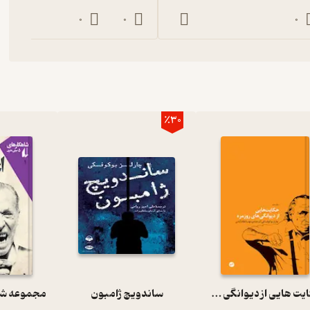
0
0
0
٪30
حکایت هایی از دیوانگی های روزمره
ساندویچ ژامبون