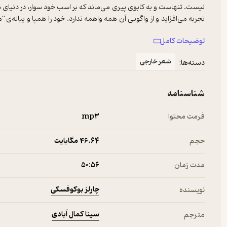
نیست. تنهاست و به کابوی پیری می‌ماند که بر اسب خود سوار، در دنیای 
تجربه می‌افزاید و از واگویی آن همه واهمه ندارد. خود را همپا و پیاله‌ی "ه
گزافه گوست. داستانش مجموعه‌ی اتفاقات و ریزه‌کاری های کوچک است، در
توضیحات کامل
ساخته‌ی همین چیزهای دم دستی و کوچک و روزمره‌ست. در اروپا بیش از امر
استهزا می‌گیرد و این همه در حالی‌ست که خود امریکایی‌ای تمام‌ست. از پی
شعر خارجی
دسته‌ها:
کتاب ((برای من غمگین نشوید)) شامل آخرین شعرهای او می شود و تم 
شناسنامه
فرمت محتوا
mp۳
حجم
46.۶۴ مگابایت
مدت زمان
۵۰:۵۶
چارلز بوکوفسکی
نویسنده
سینا کمال آبادی
مترجم