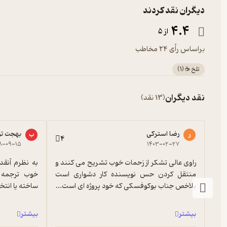
دیگران نقد کردند
4.4
از 5
براساس رأی 24 مخاطب
تلخ ☕️
(
1
)
نقد دیگران
(13 نقد)
رضا استرکی
بهجت تو
ر
ب
4
۸-۰۹-۱۵
۱۴۰۳-۰۲-۲۷
راوی عالی تشکر از زحمات خوب تشریح می کنند و 
منتقل کردن حس نویسنده کار دشواری است 
بلاخص جناب بوکوفسکی که خود پروژه ای است...
ساخته یا انت
بیشتر
بیشتر