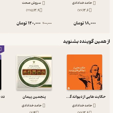
حامد خدادادی
سروش صحت
)
275
(
3.9
)
76
(
3.6
18,000
تومان
120,000
تومان
200,000
از همین گوینده بشنوید
حکایت هایی از دیوانه گی روزمره
پنجمین پیمان
حامد خدادادی
حامد خدادادی
)
6
(
4
)
76
(
3.6