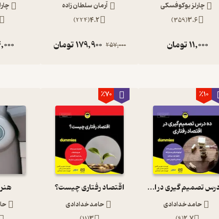
چارلز بوکوفسکی
آرمان سلطان زاده
چار
)
224
(
4.2
)
359
(
3.6
11,000
تومان
179,900
تومان
,000
257,000
٪70
٪10
ده درس تصمیم گیری در اقتصاد رفتاری
اقتصاد رفتاری چیست؟
هنر 
حامد خدادادی
حامد خدادادی
حا
)
11
(
3
)
9
(
2.7