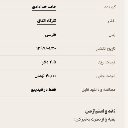
حامد خدادادی
گوینده
((هانک))
کارگاه اتفاق
ناشر
زبان
فارسی
تاریخ انتشار
۱۳۹۷/۰۱/۲۰
قیمت ارزی
2.۵ دلار
قیمت چاپی
40,000 تومان
مطالعه و دانلود فایل
فقط در فیدیبو
نقد و امتیاز من
بقیه را از نظرت باخبر کن: