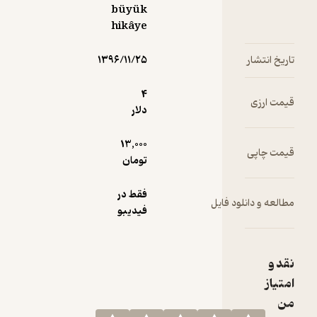
büyük
hikâye
۱۳۹۶/۱۱/۲۵
4
دلار
13,000
تومان
فقط در
ود فایل
فیدیبو