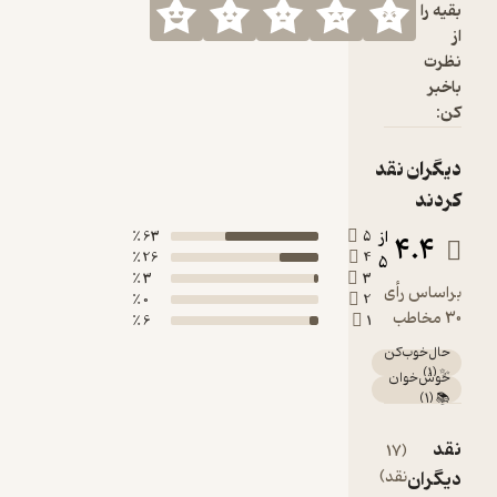
63 ٪
5
26 ٪
4
3 ٪
3
0 ٪
2
6 ٪
1
مشاهده
همه