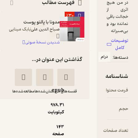
فهرست مطالب
٪30
مدونا با پالتو پوست
صباح الدین علی
بابک مینایی
شنیدن نسخۀ صوتی
ام
گذاشتن این عنوان در...
epub
قفسه‌های من
نشان‌شده‌ها
مطالعه‌شده‌ها
978.۳۱
مدونا با پالتوی پوست
کیلوبایت
صباح الدین
سولماز حسن
علی
زاده
143
ت
صفحه
نشر هیرمند