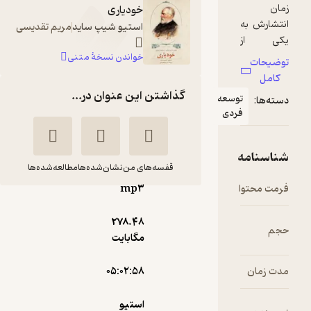
خودیاری
استیو شیپ ساید
مریم تقدیسی
خواندن نسخۀ متنی
گذاشتن این عنوان در...
قفسه‌های من
نشان‌شده‌ها
مطالعه‌شده‌ها
mp۳
خودیاری
278.۴۸
استیو
ایمان
مگابایت
شیپساید
ساکی
نوین کتاب
۰۵:۰۲:۵۸
استیو