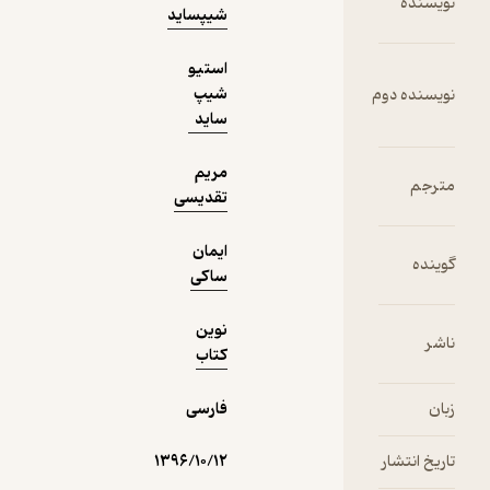
122,000
5
(3)
تومان
شیپساید
استیو
شیپ
دریافت از
ساید
نمونه
فیدی‌پلاس!
مریم
تقدیسی
ایمان
ساکی
نوین
کتاب
فارسی
۱۳۹۶/۱۰/۱۲