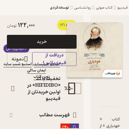
توسعه فردی
روانشناسی
122,000
5
کتاب صوتی خودیاری اثر
(3)
تومان
استیو شیپساید
خرید
کتاب
فیدی‌پلاس
صوتی
دریافت از
نویسندگان
:
نمونه
فیدی‌پلاس!
استیو شیپساید
،
استیو شیپ ساید
ایمان ساکی
گوینده
:
نوین کتاب
ناشر
:
تخفیف با کد
«HIFIDIBO» در
%
50
اولین خریدتان از
فیدیبو
و امتیازها
فهرست مطالب
٪40