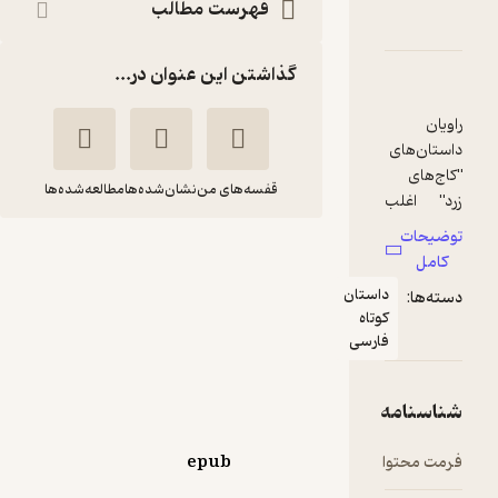
فهرست مطالب
دربارۀ کاج های زرد
شناسنامه
نقدها و امتیازها
گذاشتن این عنوان در...
راویان
داستان‌های
"کاج‌های
قفسه‌های من
نشان‌شده‌ها
مطالعه‌شده‌ها
زرد" اغلب
انسان‌هایی
توضیحات
هستند که
کاج های زرد
کامل
در مواجهه با
پونه ابدالی
داستان
دسته‌ها:
یک
کوتاه
موقعیت
نشر بان
فارسی
خاص مجبور
به
تصمیم‌گیر
شناسنامه
حال‌خوب‌کن ✨
(
1
)
4.5
(17)
ی می‌شوند
55,000
تومان
و البته گاهی
فرمت محتوا
epub
این