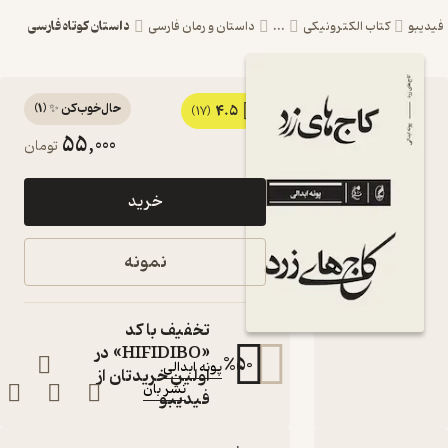
داستان کوتاه فارسی
یبو
کتاب الکترونیکی
...
داستان و رمان فارسی
حال‌خوب‌کن ✨
(
1
)
4.5
کتاب کاج
(17)
55,000
تومان
های زرد
اثر پونه
خرید
ابدالی
نشر بان
نمونه
مجموعه داستان
کتاب
متنی
تخفیف با کد
نویسنده
:
«HIFIDIBO» در
%
50
پونه ابدالی
اولین خریدتان از
نشر بان
ناشر
:
فیدیبو