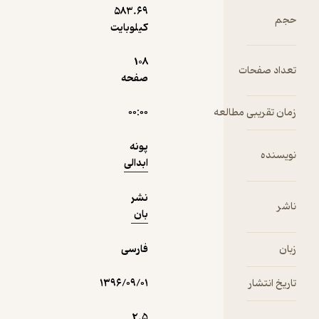
موقعیت‌ها
583.۶۹
حجم
هستند که
کیلوبایت
تصمیم
نمونه
آدم‌ها را دچار
108
تعداد صفحات
خلل
صفحه
می‌کنند و
آن‌ها
زمان تقریبی مطالعه
۰۰:۰۰
مجبورند تن
به آن چیزی
پونه
بدهند که
نویسنده
ابدالی
شاید
خودشان
نشر
خیلی تمایل
ناشر
بان
به انجامش
ندارند.
زبان
فارسی
آدم‌های این
قصه‌ها با
تاریخ انتشار
۱۳۹۶/۰۹/۰۱
اینکه
ممکن است
تنها نباشند
2.۵