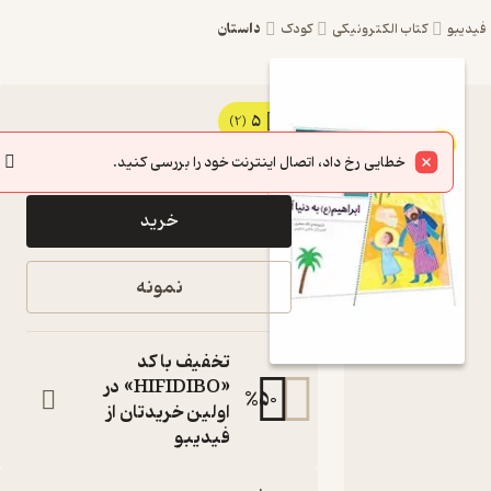
داستان
یبو
کتاب الکترونیکی
کودک
5
کتاب
(2)
73,800
82,000
٪
10
تومان
ابراهیم
خطایی رخ داد، اتصال اینترنت خود را بررسی کنید.
(ع) به دنیا
خرید
آمد جلد 6
اثر لاله
نمونه
جعفری
نشر افق
تخفیف با کد
مجموعه قصه
«HIFIDIBO» در
%
50
های پیامبران
اولین خریدتان از
کتاب
فیدیبو
متنی
نویسنده
: