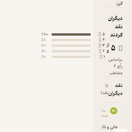
کن:
دیگران
نقد
کردند
100 ٪
5
0 ٪
4
از
5
0 ٪
3
0 ٪
2
5
0 ٪
1
براساس
رأی 2
مخاطب
نقد
(1
دیگران
نقد)
mah*************@yahoo.com
m
5
۱۳۹۸-۱۰-۰۱
عالی و تاثیر گذار