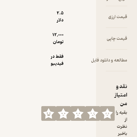
2.۵
قیمت ارزی
دلار
12,000
قیمت چاپی
تومان
فقط در
مطالعه و دانلود فایل
فیدیبو
نقد و
امتیاز
من
بقیه را
از
نظرت
باخبر