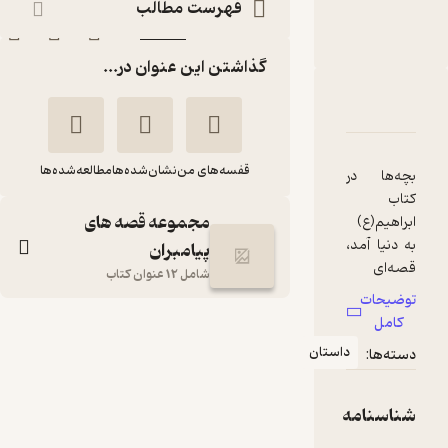
فهرست مطالب
لاله جعفری
نشر افق
ناشر
:
گذاشتن این عنوان در...
دربارۀ ابراهیم (ع) به دنیا آمد جلد 6
شناسنامه
نقدها و امتیازها
قفسه‌های من
نشان‌شده‌ها
مطالعه‌شده‌ها
بچه‌ها در
کتاب
مجموعه قصه های
ابراهیم(ع)
به دنیا آمد،
پیامبران
قصه‌ای
شامل 12 عنوان کتاب
زندگی
توضیحات
حضرت
کامل
ابراهیم (ع) به دنیا آمد
ابراهیم را با
داستان
جلد 6
دسته‌ها:
روایتی تازه،
لاله جعفری
کلماتی ساده
و نثری روان
شناسنامه
نشر افق
می‌خوانند.