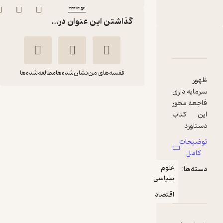
آوانامه
ناشر
:
گذاشتن این عنوان در...
دربارۀ دکترین شوک
شناسنامه
نقدها و امتیازها
قفسه‌های من
نشان‌شده‌ها
مطالعه‌شده‌ها
ظهور
سرمایه داری
دکترین شوک
فاجعه محور
نائومی کلاین
شهره روحی
این کتاب
دستاورد
آوانامه
سفرهای 3
توضیحات
ساله نائومی
کامل
کلاین و
آموزنده 🦉
(
3
)
4.3
(6)
علوم
دسته‌ها:
دستیارش از
سیاسی
314,300
449,000
٪
30
تومان
سال 2004 تا
2007 به
اقتصاد
کشورهای
مختلف