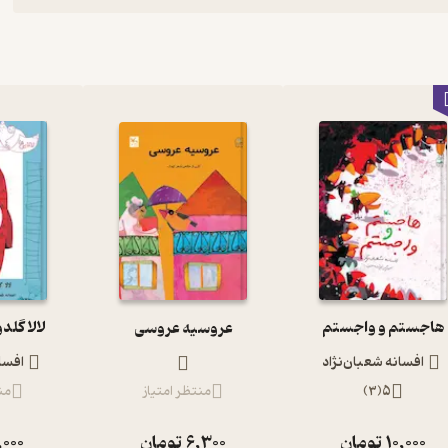
هاجستم و واجستم
لالا گلد
عروسیه عروسی
افسانه شعبان‌نژاد
افسان
5
(
3
)
منتظر امتیاز
من
10,000
تومان
6,300
تومان
,000