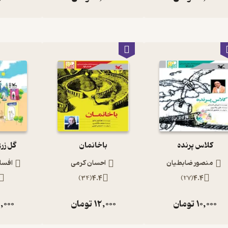
کلاس پرنده
باخانمان
گل زر
منصور ضابطیان
احسان کرمی
افسان
)
34
(
4.4
)
27
(
4.4
10,000
تومان
12,000
تومان
,000