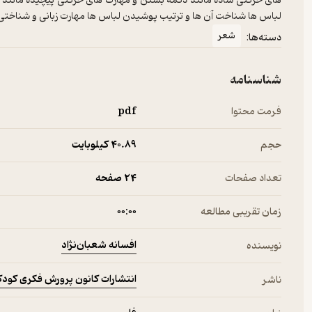
های حرکتی ساده مانند دکمه بستن و مهارت های حرکتی پیچیده مانند ایس
لباس ها شناخت آن ها و ترتیب پوشیدن لباس ها مهارت زبانی و شناختی
شعر
دسته‌ها:
شناسنامه
فرمت محتوا
pdf
حجم
40.۸۹ کیلوبایت
تعداد صفحات
24 صفحه
زمان تقریبی مطالعه
۰۰:۰۰
افسانه شعبان‌نژاد
نویسنده
انتشارات کانون پرورش فکری کودکا
ناشر