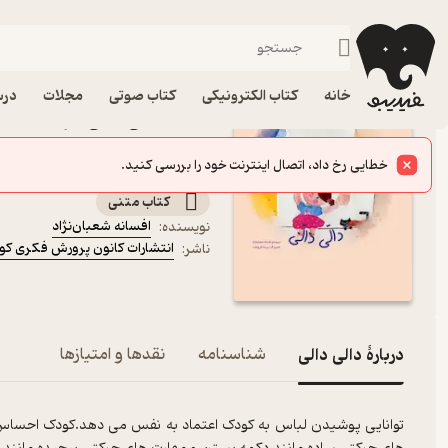
شعر
فیدیبو
کتاب الکترونیکی
کودک
خانه
کتاب الکترونیکی
کتاب صوتی
مجلات
درس
کتاب دالی دالی اثر افسانه
کانون پرورش فکری کودکان
خطایی رخ داد، اتصال اینترنت خود را بررسی کنید.
مجموعه من به دنیا آمدم
کتاب متنی
افسانه شعبان‌نژاد
نویسنده
:
انتشارات کانون پرورش فکری کود
ناشر
:
دربارۀ دالی دالی
شناسنامه
نقدها و امتیازها
توانایی پوشیدن لباس به کودک اعتماد به نفس می دهد.کودک احساس