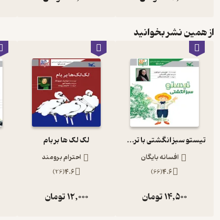
از همین نشر بخوانید
تیستو سبز انگشتی با ترجمه لیلی گلستان
لک لک ها بر بام
افسانه بایگان
احترام برومند
)
26
(
4.6
)
66
(
4.6
14,500
تومان
12,000
تومان