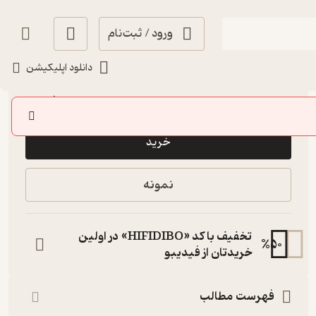
ورود / ثبت‌نام
دانلود اپلیکیشن
حال‌خوب‌کن ✨
(
1
)
5
(3)
10,000
تومان
خرید
نمونه
تخفیف با کد «HIFIDIBO» در اولین
%
50
خریدتان از فیدیبو
فهرست مطالب