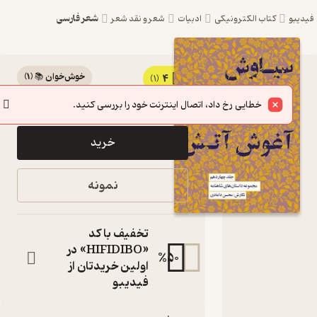
شعر فارسی
یبو
کتاب الکترونیکی
ادبیات
شعر و نقد شعر
خوش‌خوان 📚
(
1
)
4
کتاب
(1)
24,300
81,000
٪
70
تومان
سیاوش
خطایی رخ داد، اتصال اینترنت خود را بررسی کنید.
در آغوش
خرید
آتش جلد
14 اثر
نمونه
محسن
دامادی
تخفیف با کد
نشر پندار
«HIFIDIBO» در
%
50
اولین خریدتان از
تابان
فیدیبو
مجموعه
داستان‌های