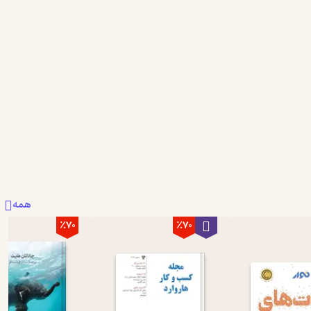
همه
٪70
٪70