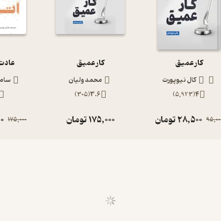
کار عمیق
کار عمیق
عادت 
کال نیوپورت
محمد ولیان
ساما
)
305
(
3.6
)
5,923
(
4
28,500
تومان
175,000
تومان
0
175,000
95,00