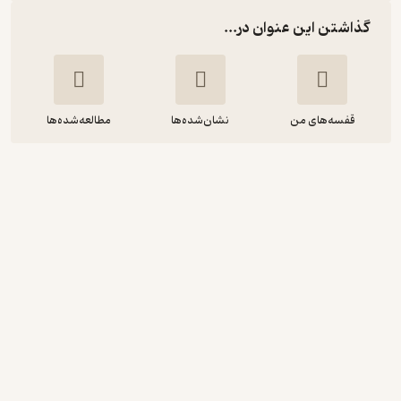
گذاشتن این عنوان در...
قفسه‌های من
نشان‌شده‌ها
مطالعه‌شده‌ها
ایلان ماسک
والتر ایزاکسون
مینا صفری
نشر نوین
3.8
(5)
59,700
199,000
٪
70
تومان