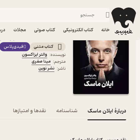
زندگی‌نامه و سفرنامه
فیدیبو
کتاب الکترونیکی
خانه
کتاب الکترونیکی
کتاب صوتی
مجلات
درس
کتاب ایلان ماسک اثر والتر
کتاب متنی
فیدی‌پلاس
والتر ایزاکسون
نویسنده
:
مینا صفری
مترجم
:
نشر نوین
ناشر
:
دربارۀ ایلان ماسک
شناسنامه
نقدها و امتیازها