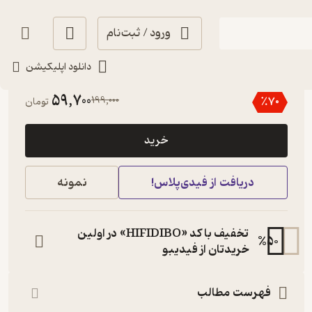
ورود / ثبت‌نام
دانلود اپلیکیشن
3.8
(5)
59,700
199,000
٪
70
تومان
خرید
دریافت از فیدی‌پلاس!
نمونه
تخفیف با کد «HIFIDIBO» در اولین
%
50
خریدتان از فیدیبو
فهرست مطالب