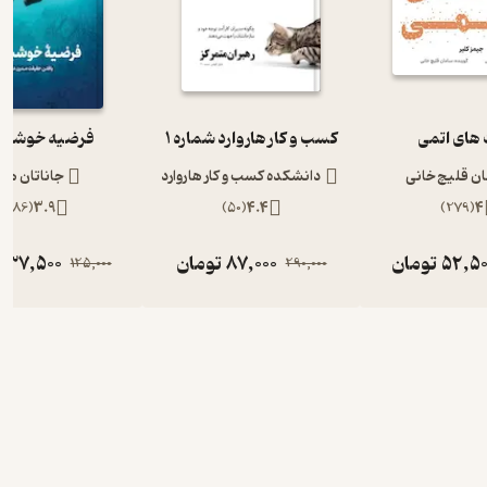
های اتمی
کسب و کار هاروارد شماره 1
فرضیه خوشبخ
ن قلیچ خانی
دانشکده کسب و کار هاروارد
جاناتان ها
)
686
(
3.9
)
50
(
4.4
)
279
(
4
52,50
تومان
87,000
تومان
37,500
ت
125,000
290,000