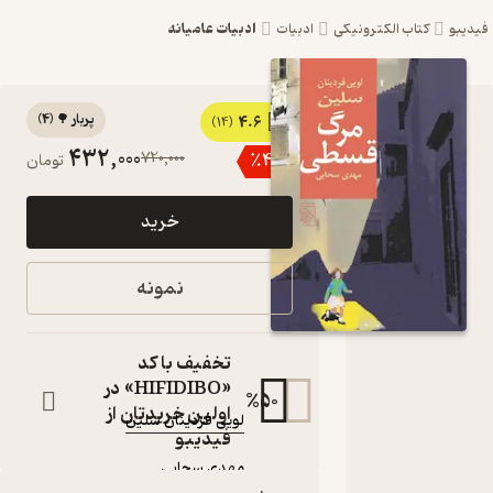
ادبیات عامیانه
و
کتاب الکترونیکی
ادبیات
پربار 🌳
(
4
)
4.6
کتاب مرگ
(14)
432,000
720,000
٪
40
تومان
قسطی اثر
لویی‌
خرید
فردینان
سلین‬‌‫ نشر
نمونه
مرکز
کتاب
تخفیف با کد
متنی
«HIFIDIBO» در
50
%
نویسنده
:
اولین خریدتان از
لویی‌ فردینان سلین‬‌‫
فیدیبو
مترجم
:
مهدی سحابی‌
نشر مرکز