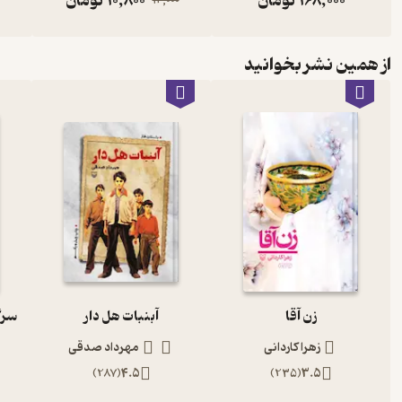
168,000
تومان
10,800
تومان
12,000
از همین نشر بخوانید
زن آقا
آبنبات هل دار
زهرا کاردانی
مهرداد صدقی
)
287
(
4.5
)
235
(
3.5