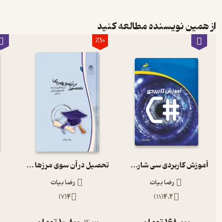
از همین نویسنده مطالعه کنید
٪10
آموزش کاربردی سی شارپ #C
تحصیل در آن سوی مرزها مردم نگاری از تردید دانشجویان ایرانی در آلمان
رضا بیات
رضا بیات
)
7
(
4
)
11
(
4.2