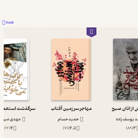
همه
 از اذان صبح
مهاجر سرزمین آفتاب
د یوسف زاده
حمید حسام
مهدی میرکی
)
62
(
4
)
71
(
4.5
)
89
(
3