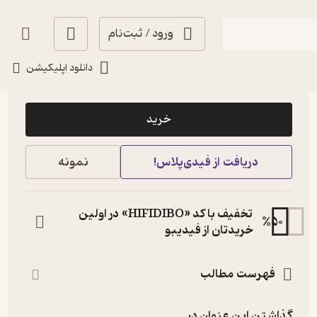
ورود / ثبت‌نام
دانلود اپلیکیشن
123,000
منتظر امتیاز
تومان
خرید
دریافت از فیدی‌پلاس!
نمونه
تخفیف با کد «HIFIDIBO» در اولین
%
50
خریدتان از فیدیبو
فهرست مطالب
گذاشتن این عنوان در...