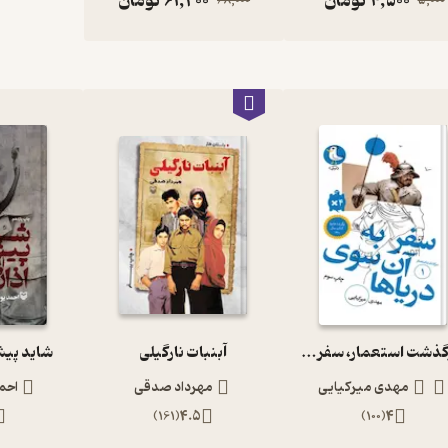
4,500
تومان
61,200
تومان
68,000
5,000
سرگذشت استعمار، سفر به آن سوی دریاها جلد 1
آبنبات نارگیلی
شاید پیش
مهدی میرکیایی
مهرداد صدقی
احم
)
161
(
4.5
)
100
(
4