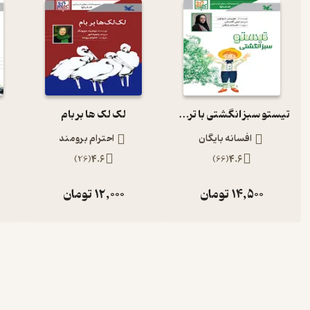
تیستو سبز انگشتی با ترجمه لیلی گلستان
لک لک ها بر بام
افسانه بایگان
احترام برومند
)
26
(
4.6
)
66
(
4.6
14,500
تومان
12,000
تومان