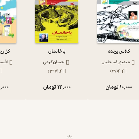
کلاس پرنده
باخانمان
گل زر
منصور ضابطیان
احسان کرمی
افسان
)
34
(
4.4
)
27
(
4.4
10,000
تومان
12,000
تومان
,000