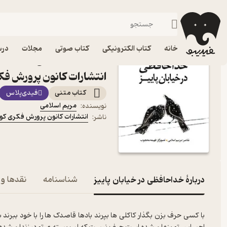
شعر
فیدیبو
کتاب الکترونیکی
نوجوان
خانه
کتاب الکترونیکی
کتاب صوتی
مجلات
درس
کتاب خداحافظی در خیابان 
انتشارات کانون پرورش فک
کتاب متنی
فیدی‌پلاس
مریم اسلامی
نویسنده
:
انتشارات کانون پرورش فکری کود
ناشر
:
دربارۀ خداحافظی در خیابان پاییز
شناسنامه
نقدها و 
با کسی حرف بزن بگذار کاکلی ها بپرند بادها قاصدک ها را با خود ببرند 