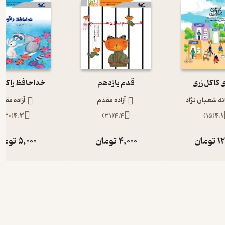
ی کاکل زری
قدم یازدهم
خداحافظ راکون 
ه شعبان نژاد
آزاده مقدم
آزاده مقد
)
30
(
4.3
)
31
(
4.4
)
15
(
4.1
12
تومان
4,000
تومان
5,000
توما