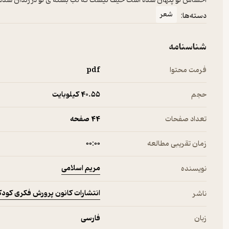
احساس تو پنهان شده است حیف نیست که لب بسته ی تو در زندان شده
شعر
دسته‌ها:
شناسنامه
فرمت محتوا
pdf
حجم
40.۵۵ کیلوبایت
تعداد صفحات
44 صفحه
زمان تقریبی مطالعه
۰۰:۰۰
مریم اسلامی
نویسنده
انتشارات کانون پرورش فکری کودکا
ناشر
زبان
فارسی