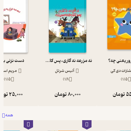
ر یعنی چه؟
نه مزرعه نه گاری، پس کامیون سواری
دست نزنی به 
شارات دی کی
آلیس شرتل
مریم اسلا
)
1
(
5
)
1
(
1
)
1
(
5
55
تومان
80,000
تومان
25,000
توما
همه