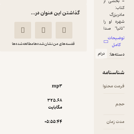
گذاشتن این عنوان در...
قفسه‌های من
نشان‌شده‌ها
مطالعه‌شده‌ها
رام
قرار ما این نبود
ناهید
علیرضا
طباطبایی
ناصحی
mp۳
رادیوگوشه
325.۶۸
گیرا 🧲
(
3
)
4.4
(11)
مگابایت
53,500
107,000
٪
50
تومان
۰۵:۵۵:۴۴