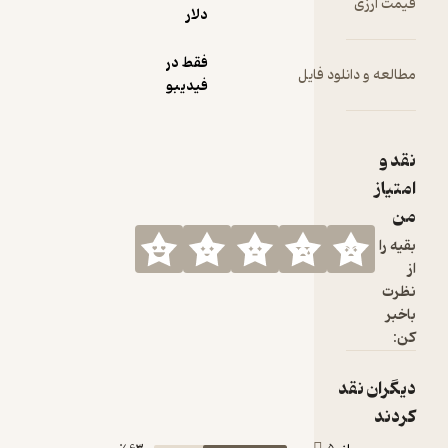
دلار
فقط در
لود فایل
فیدیبو
د